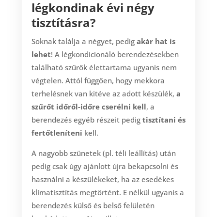
légkondinak évi négy
tisztításra?
Soknak találja a négyet, pedig
akár hat is
lehet
! A légkondicionáló berendezésekben
található szűrők élettartama ugyanis nem
végtelen. Attól függően, hogy mekkora
terhelésnek van kitéve az adott készülék,
a
szűrőt időről-időre cserélni kell
, a
berendezés egyéb részeit pedig
tisztítani és
fertőtleníteni
kell.
A nagyobb szünetek (pl. téli leállítás) után
pedig csak úgy ajánlott újra bekapcsolni és
használni a készülékeket, ha az esedékes
klímatisztítás megtörtént. E nélkül ugyanis a
berendezés külső és belső felületén