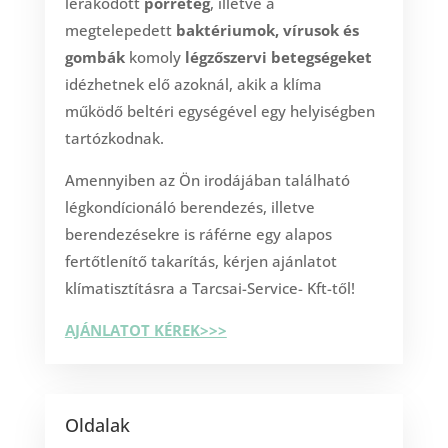
lerakódott
porréteg
, illetve a
megtelepedett
baktériumok, vírusok és
gombák
komoly
légzőszervi betegségeket
idézhetnek elő azoknál, akik a klíma
működő beltéri egységével egy helyiségben
tartózkodnak.
Amennyiben az Ön irodájában található
légkondícionáló berendezés, illetve
berendezésekre is ráférne egy alapos
fertőtlenítő takarítás, kérjen ajánlatot
klímatisztításra a Tarcsai-Service- Kft-től!
AJÁNLATOT KÉREK>>>
Oldalak