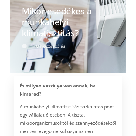
Mikor esedékes a
munkahelyi
klímatisztítás?
0 hozzászólás

És milyen veszélye van annak, ha
kimarad?
A munkahelyi klímatisztítás sarkalatos pont
egy vállalat életében. A tiszta,
mikroorganizmusoktól és szennyeződésektől
mentes levegő nélkül ugyanis nem