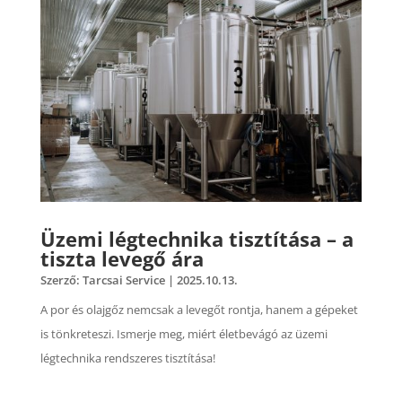
Üzemi légtechnika tisztítása – a
tiszta levegő ára
Szerző:
Tarcsai Service
|
2025.10.13.
A por és olajgőz nemcsak a levegőt rontja, hanem a gépeket
is tönkreteszi. Ismerje meg, miért életbevágó az üzemi
légtechnika rendszeres tisztítása!