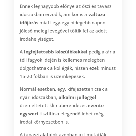
Ennek legnagyobb előnye az őszi és tavaszi
időszakban érződik, amikor is a
változó
időjárás
miatt egy-egy hidegebb napon
jóleső meleg levegővel töltik fel az adott
irodahelyiséget.
A
legfejlettebb készülékekkel
pedig akár a
téli fagyok idején is kellemes melegben
dolgozhatnak a kollégák, hiszen ezek mínusz
15-20 fokban is üzemképesek.
Normál esetben, egy, kifejezetten csak a
nyári időszakban,
alkalmi jelleggel
üzemeltetett klímaberendezés
évente
egyszeri
tisztítása elegendő lehet még
irodai környezetben is.
A tapasztalataink azonban azt mutatják,