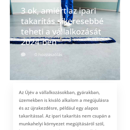
3 ok, amiért az ipari
takarítás sikeresebbé
teheti a vállalkozását
2024-ben
0 hozzászólás

Az Újév a vállalkozásokban, gyárakban,
üzemekben is kiváló alkalom a megújulásra
és az újrakezdésre, például egy alapos
takarítással. Az ipari takarítás nem csupán a
munkahelyi környezet megújításáról szól,