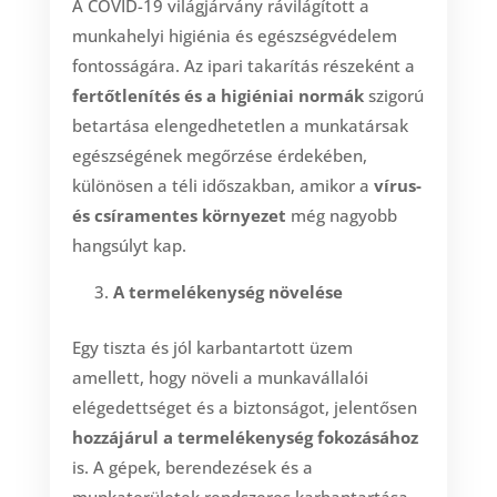
A COVID-19 világjárvány rávilágított a
munkahelyi higiénia és egészségvédelem
fontosságára. Az ipari takarítás részeként a
fertőtlenítés és a higiéniai normák
szigorú
betartása elengedhetetlen a munkatársak
egészségének megőrzése érdekében,
különösen a téli időszakban, amikor a
vírus-
és csíramentes környezet
még nagyobb
hangsúlyt kap.
A termelékenység növelése
Egy tiszta és jól karbantartott üzem
amellett, hogy növeli a munkavállalói
elégedettséget és a biztonságot, jelentősen
hozzájárul a termelékenység fokozásához
is. A gépek, berendezések és a
munkaterületek rendszeres karbantartása