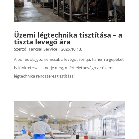
Üzemi légtechnika tisztítása – a
tiszta levegő ára
Szerző:
Tarcsai Service
|
2025.10.13.
A por és olajgőz nemcsak a levegőt rontja, hanem a gépeket
is tönkreteszi. Ismerje meg, miért életbevágó az üzemi
légtechnika rendszeres tisztítása!