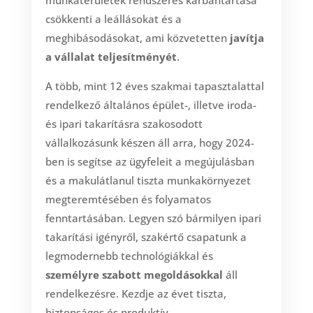
csökkenti a leállásokat és a
meghibásodásokat, ami közvetetten
javítja
a vállalat teljesítményét
.
A több, mint 12 éves szakmai tapasztalattal
rendelkező általános épület-, illetve iroda-
és ipari takarításra szakosodott
vállalkozásunk készen áll arra, hogy 2024-
ben is segítse az ügyfeleit a megújulásban
és a makulátlanul tiszta munkakörnyezet
megteremtésében és folyamatos
fenntartásában. Legyen szó bármilyen ipari
takarítási igényről, szakértő csapatunk a
legmodernebb technológiákkal és
személyre szabott megoldásokkal
áll
rendelkezésre. Kezdje az évet tiszta,
biztonságos és produktív