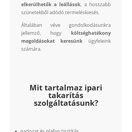
elkerülhetők a leállások
, a hosszabb
szünetekből adódó termeléskiesés.
Általában véve gondolkodásunkra
jellemző, hogy
költséghatékony
megoldásokat keresünk
ügyfeleink
számára.
Mit tartalmaz ipari
takarítás
szolgáltatásunk?
padozat és plafon tisztítás