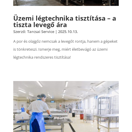
Üzemi légtechnika tisztítása – a
tiszta levegő ára
Szerző:
Tarcsai Service
|
2025.10.13.
A por és olajgőz nemcsak a levegőt rontja, hanem a gépeket
is tönkreteszi. Ismerje meg, miért életbevágó az üzemi
légtechnika rendszeres tisztítása!