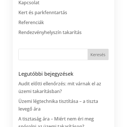
Kapcsolat
Kert és parkfenntartás
Referenciák
Rendezvényhelyszín takarítás
Legutóbbi bejegyzések
Audit előtti ellenőrzés: mit várnak el az
üzemi takarításban?
Üzemi légtechnika tisztítása – a tiszta
levegő ára
A tisztaság ára – Miért nem éri meg
spórolni az üzemi takarításon?