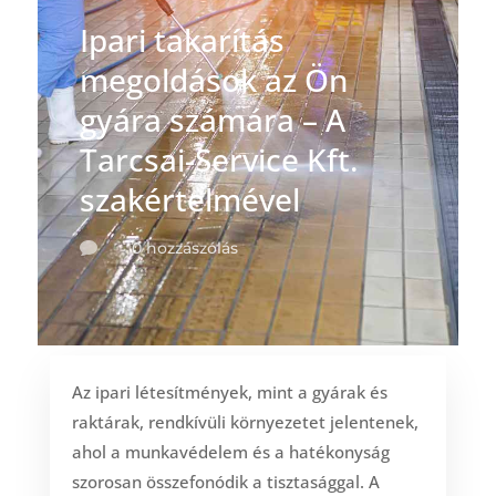
Ipari takarítás
megoldások az Ön
gyára számára – A
Tarcsai-Service Kft.
szakértelmével
0 hozzászólás

Az ipari létesítmények, mint a gyárak és
raktárak, rendkívüli környezetet jelentenek,
ahol a munkavédelem és a hatékonyság
szorosan összefonódik a tisztasággal. A