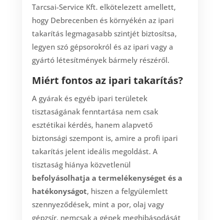
Tarcsai-Service Kft. elkötelezett amellett,
hogy Debrecenben és környékén az ipari
takarítás legmagasabb szintjét biztosítsa,
legyen szó gépsorokról és az ipari vagy a
gyártó létesítmények bármely részéről.
Miért fontos az ipari takarítás?
A gyárak és egyéb ipari területek
tisztaságának fenntartása nem csak
esztétikai kérdés, hanem alapvető
biztonsági szempont is, amire a profi ipari
takarítás jelent ideális megoldást. A
tisztaság hiánya közvetlenül
befolyásolhatja a termelékenységet és a
hatékonyságot
, hiszen a felgyülemlett
szennyeződések, mint a por, olaj vagy
gépzsír, nemcsak a gépek meghibásodását