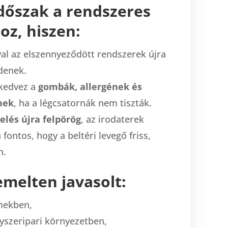
időszak a rendszeres
z, hiszen:
val az elszennyeződött rendszerek újra
denek.
 kedvez a
gombák, allergének és
nek
, ha a légcsatornák nem tiszták.
elés újra felpörög
, az irodaterek
fontos, hogy a beltéri levegő friss,
n.
emelten javasolt:
mekben,
gyszeripari környezetben,