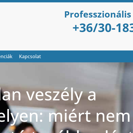
Professzionális
+36/30-18
enciák
Kapcsolat
lan veszély a
lyen: miért nem