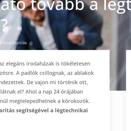
ató tovább a lég
s?
0 hozzászólás
az elegáns irodaházak is tökéletesen
zésre. A padlók csillognak, az ablakok
dezettek. De vajon mi történik ott,
látnak el? Ahol a nap 24 órájában
lenül megtelepedhetnek a kórokozók.
rítás segítségével a légtechnikai