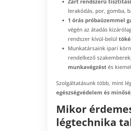
Zárt rendszerű tisztítás
lerakódás, por, gomba, b
1 órás próbaüzemmel ga
végén az átadás kizárólag
rendszer kívül-belül
töké
Munkatársaink ipari körny
rendelkező szakemberek
munkavégzést
és kiemel
Szolgáltatásunk több, mint lé
egészségvédelem és minőség
Mikor érdemes
légtechnika ta