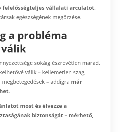
y
felelősségteljes vállalati arculatot
,
társak egészségének megőrzése.
íg a probléma
válik
ennyezettsége sokáig észrevétlen marad.
lhetővé válik – kellemetlen szag,
ti megbetegedések – addigra
már
nhet
.
ánlatot most és élvezze a
sztaságának biztonságát – mérhető,