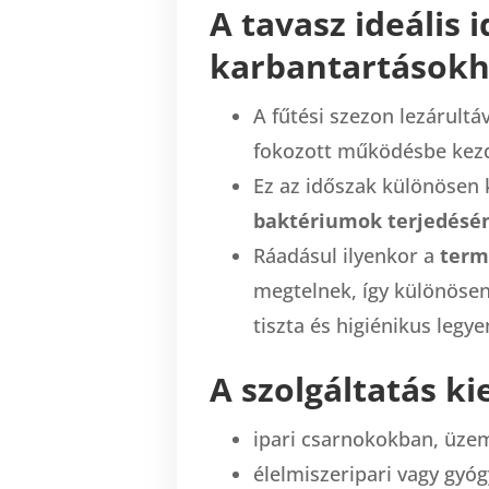
A tavasz ideális 
karbantartásokho
A fűtési szezon lezárultá
fokozott működésbe kez
Ez az időszak különösen
baktériumok terjedésé
Ráadásul ilyenkor a
term
megtelnek, így különösen 
tiszta és higiénikus legye
A szolgáltatás ki
ipari csarnokokban, üze
élelmiszeripari vagy gyó