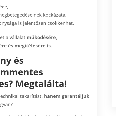
ége,
 megbetegedéseinek kockázata,
onysága is jelentősen csökkenhet.
et a vállalat
működésére,
re és megítélésére is
.
ny és
ummentes
es? Megtalálta!
echnikai takarítást,
hanem garantáljuk
gyan?