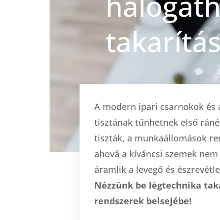
halogath
takarítá

A modern ipari csarnokok és 
tisztának tűnhetnek első ráné
tiszták, a munkaállomások ren
ahová a kíváncsi szemek nem 
áramlik a levegő és észrevét
Nézzünk be légtechnika taka
rendszerek belsejébe!