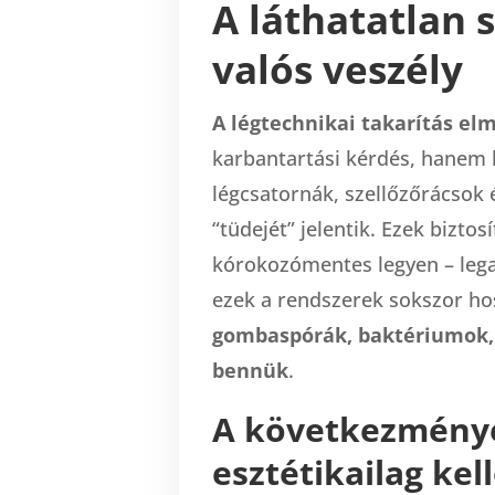
A láthatatlan 
valós veszély
A légtechnikai takarítás el
karbantartási kérdés, hanem k
légcsatornák, szellőzőrácsok 
“tüdejét” jelentik. Ezek biztosí
kórokozómentes legyen – lega
ezek a rendszerek sokszor ho
gombaspórák, baktériumok, 
bennük
.
A következmény
esztétikailag ke