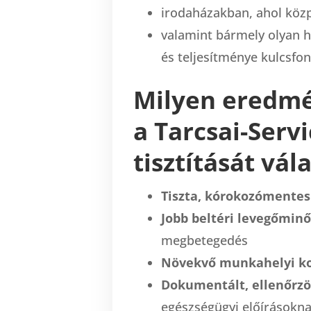
irodaházakban, ahol közp
valamint bármely olyan h
és teljesítménye kulcsfo
Milyen eredmé
a Tarcsai-Servi
tisztítását vál
Tiszta, kórokozómentes
Jobb beltéri levegőmin
megbetegedés
Növekvő munkahelyi ko
Dokumentált, ellenőrzöt
egészségügyi előírásokn