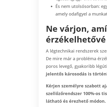
És nem utolsósorban: eg
amely odafigyel a munka
Ne várjon, am
érzékelhetővé 
A légtechnikai rendszerek sz
De mire már a probléma érzéke
poros levegő, gyakoribb légú
jelentős károsodás is törté
Kérjen személyre szabott aj
szellőzőrendszer 100%-os ti
látható és érezhető módon.