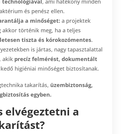
i technológiával
, ami hatékony minden
aktérium és penész ellen.
rantálja a minőséget:
a projektek
 akkor történik meg, ha a teljes
letesen tiszta és kórokozómentes
.
ezetekben is jártas, nagy tapasztalattal
, akik
precíz felmérést, dokumentált
kedő higiéniai minőséget biztosítanak.
gtechnika takarítás,
üzembiztonság,
biztosítás egyben.
 elvégeztetni a
karítást?