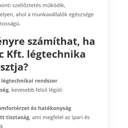
onti szellőztetés működik,
elyen, ahol a munkavállalók egészsége
ntosságú.
nyre számíthat, ha
c Kft. légtechnika
asztja?
 légtechnikai rendszer
őség
, kevesebb felső légúti
mfortérzet és hatékonyság
t tisztaság
, ami megfelel az ipari és
ak