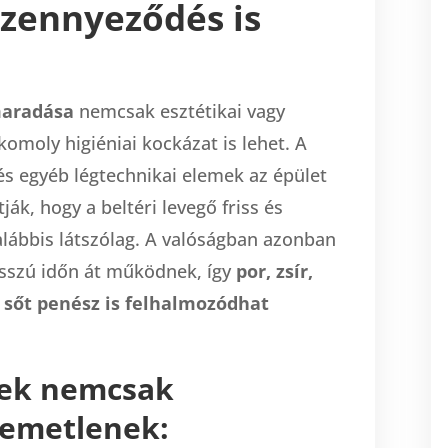
szennyeződés is
maradása
nemcsak esztétikai vagy
omoly higiéniai kockázat is lehet. A
és egyéb légtechnikai elemek az épület
tják, hogy a beltéri levegő friss és
lábbis látszólag. A valóságban azonban
sszú időn át működnek, így
por, zsír,
sőt penész is felhalmozódhat
ek nemcsak
llemetlenek: