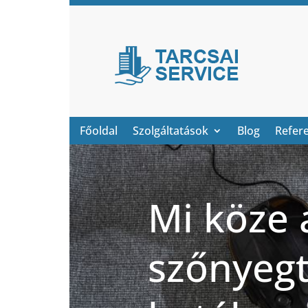
Főoldal
Szolgáltatások
Blog
Refer
Mi köze 
szőnyegt