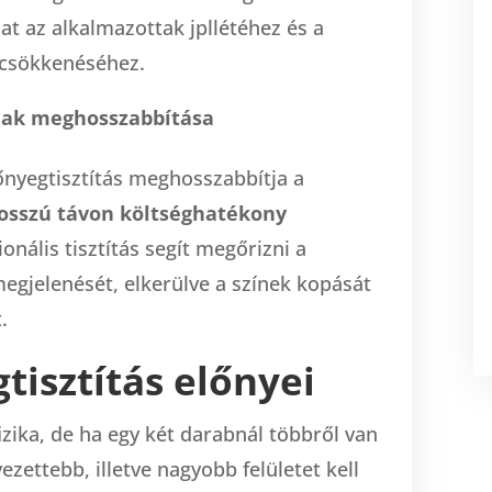
t az alkalmazottak jpllétéhez és a
csökkenéséhez.
nak meghosszabbítása
őnyegtisztítás meghosszabbítja a
osszú távon költséghatékony
ionális tisztítás segít megőrizni a
megjelenését, elkerülve a színek kopását
.
tisztítás előnyei
zika, de ha egy két darabnál többről van
ezettebb, illetve nagyobb felületet kell