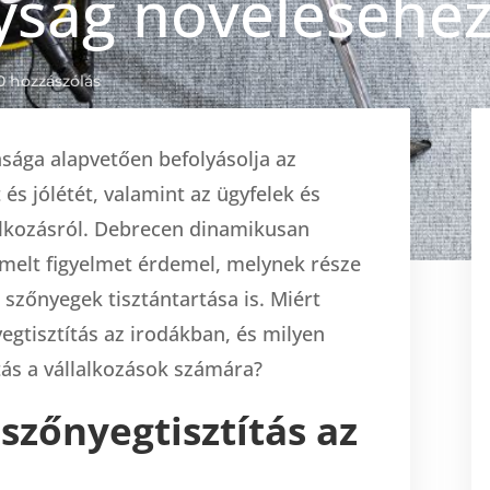
yság növeléséhez
0 hozzászólás
sága alapvetően befolyásolja az
és jólétét, valamint az ügyfelek és
lkozásról. Debrecen dinamikusan
emelt figyelmet érdemel, melynek része
 szőnyegek tisztántartása is. Miért
egtisztítás az irodákban, és milyen
atás a vállalkozások számára?
 szőnyegtisztítás az