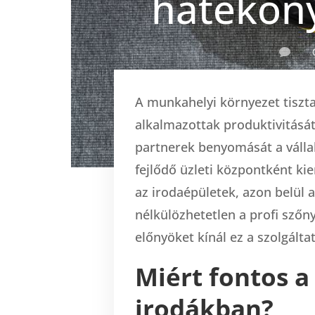
hatékon

A munkahelyi környezet tiszta
alkalmazottak produktivitását 
partnerek benyomását a válla
fejlődő üzleti központként ki
az irodaépületek, azon belül a
nélkülözhetetlen a profi szőny
előnyöket kínál ez a szolgált
Miért fontos a
irodákban?