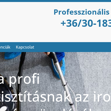
Professzionális
+36/30-18
enciák
Kapcsolat
a profi
isztításnak az ir