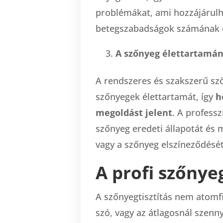
problémákat, ami hozzájárulha
betegszabadságok számának 
A szőnyeg élettartamá
A rendszeres és szakszerű sz
szőnyegek élettartamát, így
h
megoldást jelent
. A professz
szőnyeg eredeti állapotát és 
vagy a szőnyeg elszíneződését
A profi szőnyeg
A szőnyegtisztítás nem atomfi
szó, vagy az átlagosnál szenny