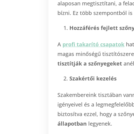
alaposan megtisztítani, a fe
bízni. Ez több szempontból is
Hozzáférés fejlett szőn
A
profi takarító csapatok
hat
magas minőségű tisztítószer
tisztítják a szőnyegeket
anél
Szakértői kezelés
Szakembereink tisztában van
igényeivel és a legmegfelelőb
biztosítva ezzel, hogy a szőn
állapotban
legyenek.