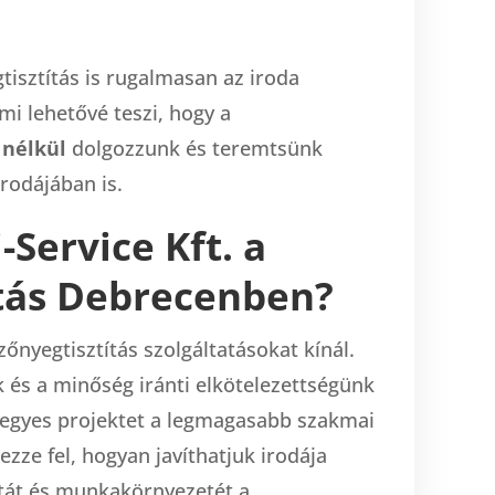
tisztítás is rugalmasan az iroda
i lehetővé teszi, hogy a
nélkül
dolgozzunk és teremtsünk
irodájában is.
-Service Kft. a
ztás Debrecenben?
őnyegtisztítás szolgáltatásokat kínál.
 és a minőség iránti elkötelezettségünk
 egyes projektet a legmagasabb szakmai
ezze fel, hogyan javíthatjuk irodája
otát és munkakörnyezetét a