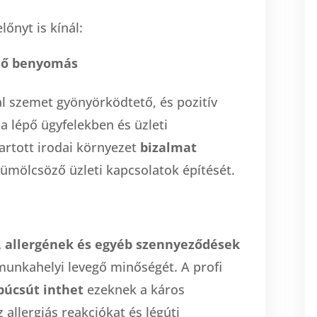
lőnyt is kínál:
ső benyomás
al szemet gyönyörködtető, és pozitív
a lépő ügyfelekben és üzleti
artott irodai környezet
bizalmat
gyümölcsöző üzleti kapcsolatok építését.
, allergének és egyéb szennyeződések
munkahelyi levegő minőségét. A profi
búcsút inthet
ezeknek a káros
allergiás reakciókat és légúti