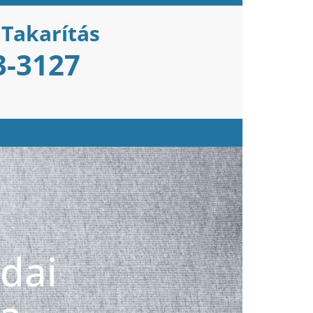
 Takarítás
3-3127
odai