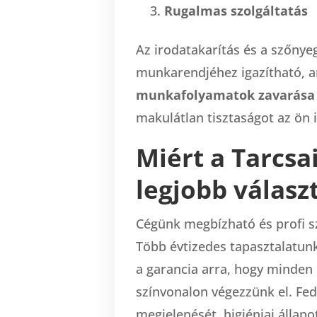
Rugalmas szolgáltatás
Az irodatakarítás és a szőnyeg
munkarendjéhez igazítható, am
munkafolyamatok zavarása 
makulátlan tisztaságot az ön 
Miért a Tarcsai
legjobb válas
Cégünk megbízható és profi sz
Több évtizedes tapasztalatunk
a garancia arra, hogy minden
színvonalon végezzünk el.
Fed
megjelenését, higiéniai állap