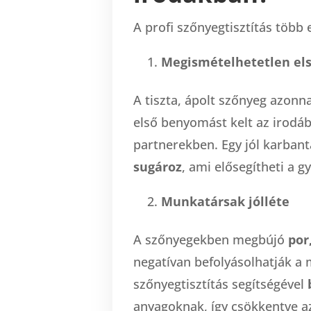
A profi szőnyegtisztítás több e
Megismételhetetlen el
A tiszta, ápolt szőnyeg azonn
első benyomást kelt az irodáb
partnerekben. Egy jól karbant
sugároz
, ami elősegítheti a 
Munkatársak jólléte
A szőnyegekben megbújó
por
negatívan befolyásolhatják a 
szőnyegtisztítás segítségével
anyagoknak, így csökkentve az 