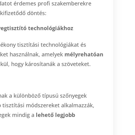
ladatot érdemes profi szakemberekre
 kifizetődő döntés:
yegtisztító technológiákhoz
ékony tisztítási technológiákat és
eket használnak, amelyek
mélyrehatóan
kül, hogy károsítanák a szöveteket.
nak a különböző típusú szőnyegek
b tisztítási módszereket alkalmazzák,
yegek mindig a
lehető legjobb