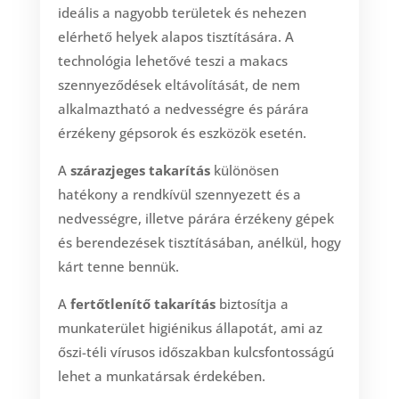
ideális a nagyobb területek és nehezen
elérhető helyek alapos tisztítására. A
technológia lehetővé teszi a makacs
szennyeződések eltávolítását, de nem
alkalmaztható a nedvességre és párára
érzékeny gépsorok és eszközök esetén.
A
szárazjeges takarítás
különösen
hatékony a rendkívül szennyezett és a
nedvességre, illetve párára érzékeny gépek
és berendezések tisztításában, anélkül, hogy
kárt tenne bennük.
A
fertőtlenítő takarítás
biztosítja a
munkaterület higiénikus állapotát, ami az
őszi-téli vírusos időszakban kulcsfontosságú
lehet a munkatársak érdekében.