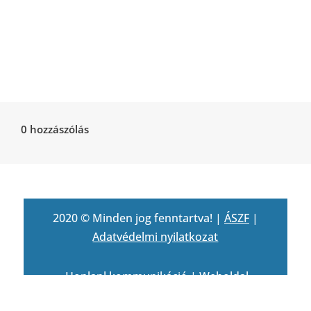
0 hozzászólás
2020 © Minden jog fenntartva! |
ÁSZF
|
Adatvédelmi nyilatkozat
Honlapl kommunikáció
|
Weboldal
készítés