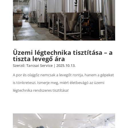
Üzemi légtechnika tisztítása – a
tiszta levegő ára
Szerző:
Tarcsai Service
|
2025.10.13.
A por és olajgőz nemcsak a levegőt rontja, hanem a gépeket
is tönkreteszi. Ismerje meg, miért életbevágó az üzemi
légtechnika rendszeres tisztítása!