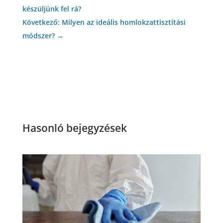
készüljünk fel rá?
Következő: Milyen az ideális homlokzattisztítási
módszer?
→
Hasonló bejegyzések