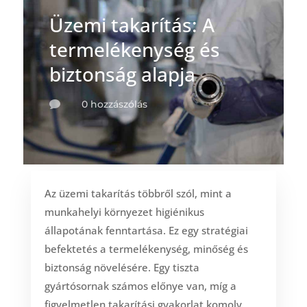
Üzemi takarítás: A
termelékenység és
biztonság alapja
0 hozzászólás

Az üzemi takarítás többről szól, mint a
munkahelyi környezet higiénikus
állapotának fenntartása. Ez egy stratégiai
befektetés a termelékenység, minőség és
biztonság növelésére. Egy tiszta
gyártósornak számos előnye van, míg a
figyelmetlen takarítási gyakorlat komoly