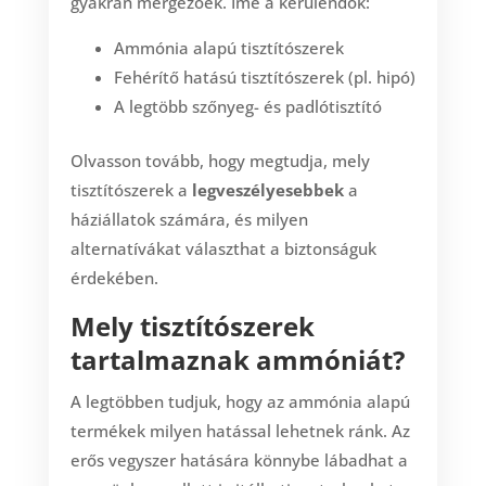
gyakran mérgezőek. Íme a kerülendők:
Ammónia alapú tisztítószerek
Fehérítő hatású tisztítószerek (pl. hipó)
A legtöbb szőnyeg- és padlótisztító
Olvasson tovább, hogy megtudja, mely
tisztítószerek a
legveszélyesebbek
a
háziállatok számára, és milyen
alternatívákat választhat a biztonságuk
érdekében.
Mely tisztítószerek
tartalmaznak ammóniát?
A legtöbben tudjuk, hogy az ammónia alapú
termékek milyen hatással lehetnek ránk. Az
erős vegyszer hatására könnybe lábadhat a