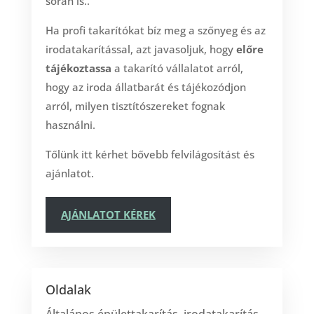
során is..
Ha profi takarítókat bíz meg a szőnyeg és az
irodatakarítással, azt javasoljuk, hogy
előre
tájékoztassa
a takarító vállalatot arról,
hogy az iroda állatbarát és tájékozódjon
arról, milyen tisztítószereket fognak
használni.
Tőlünk itt kérhet bővebb felvilágosítást és
ajánlatot.
AJÁNLATOT KÉREK
Oldalak
Általános épülettakarítás, irodatakarítás