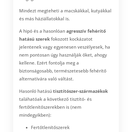
Mindezt megteheti a macskákkal, kutyákkal
és más háziállatokkal is.
A hipó és a hasonlóan
agresszív fehérítő
hatású szerek
fokozott kockázatot
jelentenek vagy egyenesen veszélyesek, ha
nem pontosan úgy használják őket, ahogy
kellene. Ezért fontolja meg a
biztonságosabb, természetesebb fehérítő
alternatívára való váltást.
Hasonló hatású
tisztítószer-származékok
taláhatóak a következő tisztító- és
fertőtlenítőszerekben is (nem
mindegyikben):
Fertőtlenítőszerek