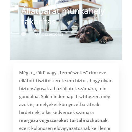
Állatbarát munkahely
takarítás
0 hozzászólás

Még a „zöld” vagy „természetes” címkével
ellátott tisztítószerek sem biztos, hogy olyan
biztonságosak a háziállatok számára, mint
gondolná. Sok mindennapi tisztítószer, még
azok is, amelyeket környezetbarátnak
hirdetnek, a kis kedvencek számára
mérgező vegyszereket tartalmazhatnak
,
ezért különösen elővigyázatosnak kell lenni