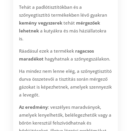
Tehát a padlótisztítókban és a
szőnyegtisztító termékekben lévő gyakran
kemény vegyszerek
tehát
mérgezőek
lehetnek
a kutyákra és más háziállatokra
is.
Ráadásul ezek a termékek
ragacsos
maradékot
hagyhatnak a szőnyegszálakon.
Ha mindez nem lenne elég, a szőnyegtisztító
durva összetevői a tisztítás során mérgező
gázokat is képezhetnek, amelyek szennyezik
a levegőt.
Az eredmény
: veszélyes maradványok,
amelyek lenyelhetők, belélegezhetők vagy a
bőrön keresztül felszívódhatnak és
bőrkiütéseket, illetve légzési problémákat