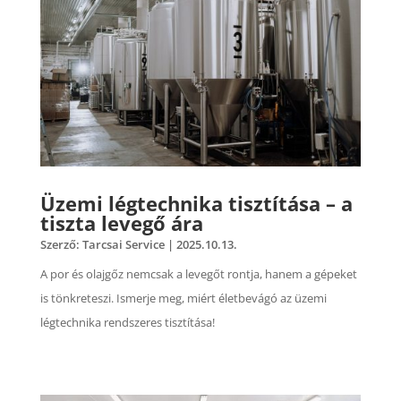
Üzemi légtechnika tisztítása – a
tiszta levegő ára
Szerző:
Tarcsai Service
|
2025.10.13.
A por és olajgőz nemcsak a levegőt rontja, hanem a gépeket
is tönkreteszi. Ismerje meg, miért életbevágó az üzemi
légtechnika rendszeres tisztítása!