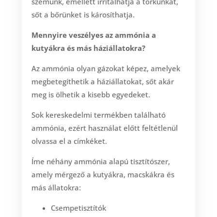
szemünk, emellett irritálhatja a torkunkat,
sőt a bőrünket is károsíthatja.
Mennyire veszélyes az ammónia a
kutyákra és más háziállatokra?
Az ammónia olyan gázokat képez, amelyek
megbetegíthetik a háziállatokat, sőt akár
meg is ölhetik a kisebb egyedeket.
Sok kereskedelmi termékben található
ammónia, ezért használat előtt feltétlenül
olvassa el a címkéket.
Íme néhány ammónia alapú tisztítószer,
amely mérgező a kutyákra, macskákra és
más állatokra:
Csempetisztítók