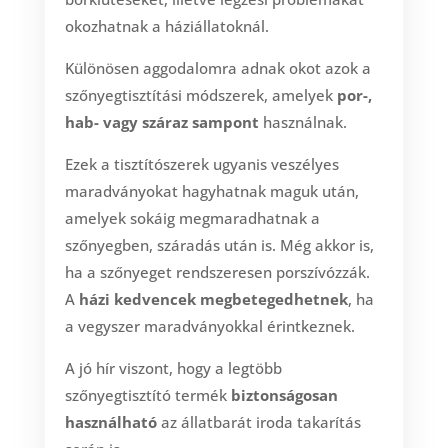
okozhatnak a háziállatoknál.
Különösen aggodalomra adnak okot azok a
szőnyegtisztítási módszerek, amelyek
por-,
hab- vagy száraz sampont
használnak.
Ezek a tisztítószerek ugyanis veszélyes
maradványokat hagyhatnak maguk után,
amelyek sokáig megmaradhatnak a
szőnyegben, száradás után is. Még akkor is,
ha a szőnyeget rendszeresen porszívózzák.
A
házi kedvencek megbetegedhetnek
, ha
a vegyszer maradványokkal érintkeznek.
A jó hír viszont, hogy a legtöbb
szőnyegtisztító termék
biztonságosan
használható
az állatbarát iroda takarítás