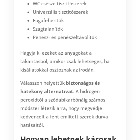
WC csésze tisztítószerek
Univerzális tisztítószerek
Fugafehérítők
Szagtalanítók
Penész- és penészeltávolítók
Hagyja ki ezeket az anyagokat a
takarításból, amikor csak lehetséges, ha
kisállatokkal osztoznak az irodán.
Válasszon helyettük
biztonságos és
hatékony alternatívát
. A hidrogén-
peroxidtól a szódabikarbónáig számos
módszer létezik arra, hogy megvédje
kedvenceit a fent említett szerek durva
hatásaitól.
Hogyan lehetnek károsak