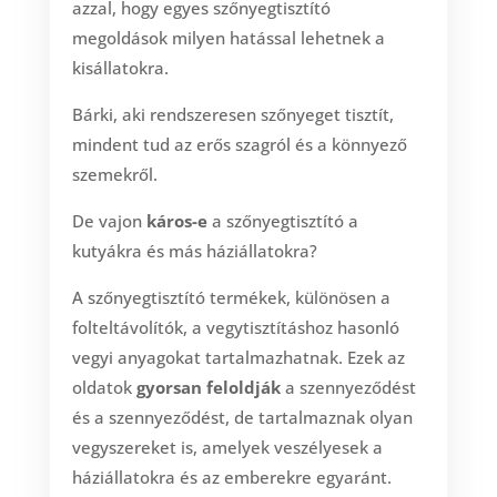
azzal, hogy egyes szőnyegtisztító
megoldások milyen hatással lehetnek a
kisállatokra.
Bárki, aki rendszeresen szőnyeget tisztít,
mindent tud az erős szagról és a könnyező
szemekről.
De vajon
káros-e
a szőnyegtisztító a
kutyákra és más háziállatokra?
A szőnyegtisztító termékek, különösen a
folteltávolítók, a vegytisztításhoz hasonló
vegyi anyagokat tartalmazhatnak. Ezek az
oldatok
gyorsan feloldják
a szennyeződést
és a szennyeződést, de tartalmaznak olyan
vegyszereket is, amelyek veszélyesek a
háziállatokra és az emberekre egyaránt.