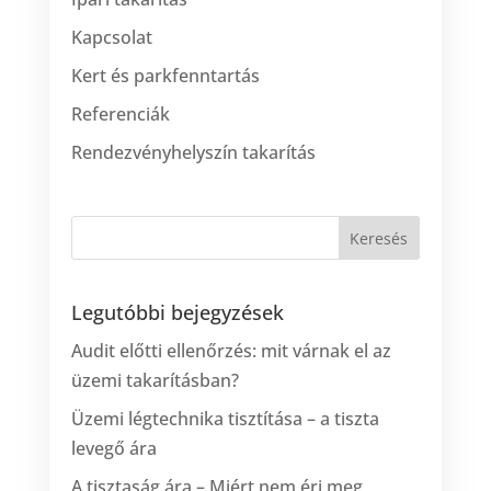
Kapcsolat
Kert és parkfenntartás
Referenciák
Rendezvényhelyszín takarítás
Legutóbbi bejegyzések
Audit előtti ellenőrzés: mit várnak el az
üzemi takarításban?
Üzemi légtechnika tisztítása – a tiszta
levegő ára
A tisztaság ára – Miért nem éri meg