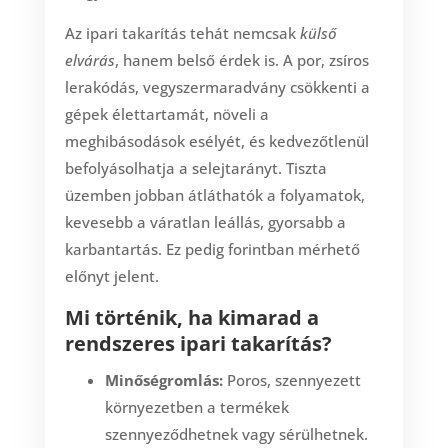
Az ipari takarítás tehát nemcsak
külső
elvárás
, hanem belső érdek is. A por, zsíros
lerakódás, vegyszermaradvány csökkenti a
gépek élettartamát, növeli a
meghibásodások esélyét, és kedvezőtlenül
befolyásolhatja a selejtarányt. Tiszta
üzemben jobban átláthatók a folyamatok,
kevesebb a váratlan leállás, gyorsabb a
karbantartás. Ez pedig forintban mérhető
előnyt jelent.
Mi történik, ha kimarad a
rendszeres ipari takarítás?
Minőségromlás:
Poros, szennyezett
környezetben a termékek
szennyeződhetnek vagy sérülhetnek.