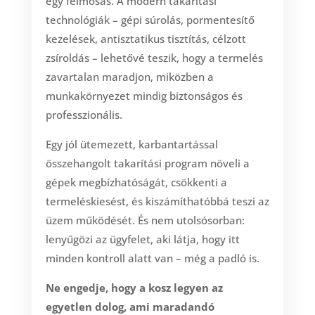
egy felmosás. A modern takarítási
technológiák – gépi súrolás, pormentesítő
kezelések, antisztatikus tisztítás, célzott
zsíroldás – lehetővé teszik, hogy a termelés
zavartalan maradjon, miközben a
munkakörnyezet mindig biztonságos és
professzionális.
Egy jól ütemezett, karbantartással
összehangolt takarítási program növeli a
gépek megbízhatóságát, csökkenti a
termeléskiesést, és kiszámíthatóbbá teszi az
üzem működését. És nem utolsósorban:
lenyűgözi az ügyfelet, aki látja, hogy itt
minden kontroll alatt van – még a padló is.
Ne engedje, hogy a kosz legyen az
egyetlen dolog, ami maradandó