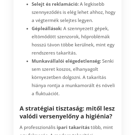
Selejt és reklamáció:
A legkisebb
szennyeződés is elég lehet ahhoz, hogy
a végtermék selejtes legyen.
Gépleállások:
A szennyezett gépek,
eltömődött szenzorok, hőproblémák
hosszú távon többe kerülnek, mint egy
rendszeres takarítás.
Munkavállalói elégedetlenség:
Senki
sem szeret koszos, elhanyagolt
környezetben dolgozni. A takarítás
hiánya rontja a munkamorált és növeli
a fluktuációt.
A stratégiai tisztaság: mitől lesz
valódi versenyelőny a higiénia?
A professzionális
ipari takarítás
több, mint