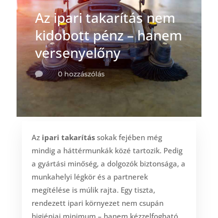
Az ipari takarítás nem
kidobott pénz – hanem
versenyelőny
0 hozzászólás

Az
ipari takarítás
sokak fejében még
mindig a háttérmunkák közé tartozik. Pedig
a gyártási minőség, a dolgozók biztonsága, a
munkahelyi légkör és a partnerek
megítélése is múlik rajta. Egy tiszta,
rendezett ipari környezet nem csupán
higiéniai minimum – hanem kézzelfogható