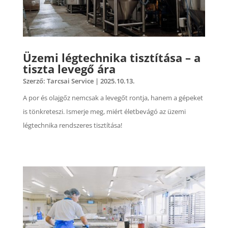
Üzemi légtechnika tisztítása – a
tiszta levegő ára
Szerző:
Tarcsai Service
|
2025.10.13.
A por és olajgőz nemcsak a levegőt rontja, hanem a gépeket
is tönkreteszi. Ismerje meg, miért életbevágó az üzemi
légtechnika rendszeres tisztítása!