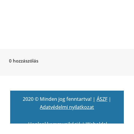
0 hozzászólás
2020 © Minden jog fenntartva! |
ÁSZF
|
Adatvédelmi nyilatkozat
Honlapl kommunikáció
|
Weboldal
készítés