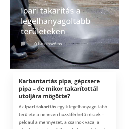
Ipari takarítás a
legelhanyagoltabb
területeken
0 hozzászólás

Karbantartás pipa, gépcsere
pipa – de mikor takarítottál
utoljára mögötte?
Az
ipari takarítás
egyik legelhanyagoltabb
területe a nehezen hozzáférhető részek –
például a mennyezet, a csarnok váza, a