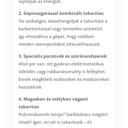
sajnáljuk az energiát.
2. Gépmozgatással kombinált takarítás:
Ha szükséges, összehangoljuk a takarítást a
karbantartással vagy termelési szünettel,
így elmozdítva a gépet, hogy valóban
minden szennyeződést eltávolíthassunk.
3. Speciális porszívók és szűrőrendszerek:
Ahol por van, ott gyakran elektrosztatikus
töltődés vagy robbanásveszély is felléphet.
Ennek megfelelő eszközöket és módszereket
használunk.
4. Magasban és mélyben végzett
takarítás:
Polcrendszerek teteje? Szellőzőrács mögötti
rések? Igen, mi ott is takarítunk – és