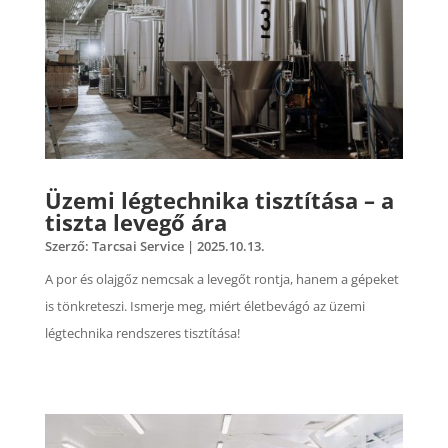
Üzemi légtechnika tisztítása – a
tiszta levegő ára
Szerző:
Tarcsai Service
|
2025.10.13.
A por és olajgőz nemcsak a levegőt rontja, hanem a gépeket
is tönkreteszi. Ismerje meg, miért életbevágó az üzemi
légtechnika rendszeres tisztítása!