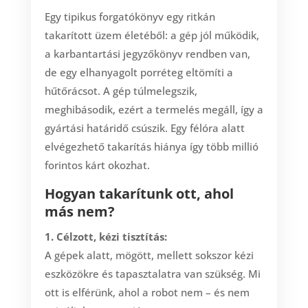
Egy tipikus forgatókönyv egy ritkán
takarított üzem életéből: a gép jól működik,
a karbantartási jegyzőkönyv rendben van,
de egy elhanyagolt porréteg eltömíti a
hűtőrácsot. A gép túlmelegszik,
meghibásodik, ezért a termelés megáll, így a
gyártási határidő csúszik. Egy félóra alatt
elvégezhető takarítás hiánya így több millió
forintos kárt okozhat.
Hogyan takarítunk ott, ahol
más nem?
1. Célzott, kézi tisztítás:
A gépek alatt, mögött, mellett sokszor kézi
eszközökre és tapasztalatra van szükség. Mi
ott is elférünk, ahol a robot nem – és nem