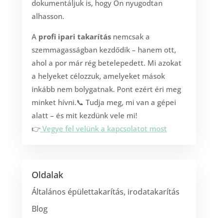
dokumentáljuk is, hogy Ön nyugodtan
alhasson.
A
profi ipari takarítás
nemcsak a
szemmagasságban kezdődik – hanem ott,
ahol a por már rég betelepedett. Mi azokat
a helyeket célozzuk, amelyeket mások
inkább nem bolygatnak. Pont ezért éri meg
minket hívni.📞 Tudja meg, mi van a gépei
alatt – és mit kezdünk vele mi!
👉
Vegye fel velünk a kapcsolatot most
Oldalak
Általános épülettakarítás, irodatakarítás
Blog