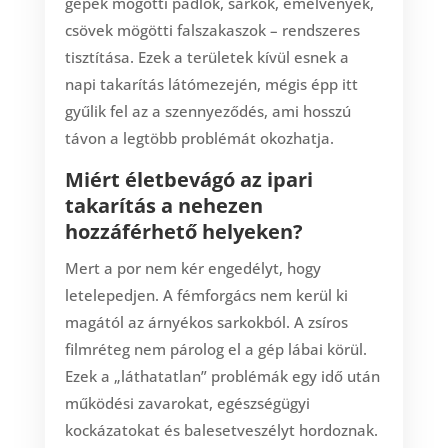
gépek mögötti padlók, sarkok, emelvények,
csövek mögötti falszakaszok – rendszeres
tisztítása. Ezek a területek kívül esnek a
napi takarítás látómezején, mégis épp itt
gyűlik fel az a szennyeződés, ami hosszú
távon a legtöbb problémát okozhatja.
Miért életbevágó az ipari
takarítás a nehezen
hozzáférhető helyeken?
Mert a por nem kér engedélyt, hogy
letelepedjen. A fémforgács nem kerül ki
magától az árnyékos sarkokból. A zsíros
filmréteg nem párolog el a gép lábai körül.
Ezek a „láthatatlan” problémák egy idő után
működési zavarokat, egészségügyi
kockázatokat és balesetveszélyt hordoznak.