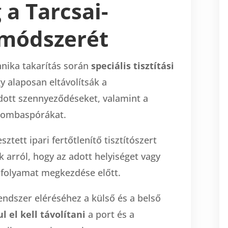
a Tarcsai-
 módszerét
nika takarítás során
speciális tisztítási
 alaposan eltávolítsák a
ott szennyeződéseket, valamint a
 gombaspórákat.
esztett ipari fertőtlenítő tisztítószert
arról, hogy az adott helyiséget vagy
folyamat megkezdése előtt.
rendszer eléréséhez a külső és a belső
 el kell távolítani
a port és a