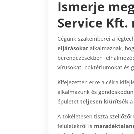
Ismerje meg 
Service Kft.
Cégünk szakemberei a légtech
eljárásokat
alkalmaznak, hogy
berendezésekben felhalmozód
vírusokat, baktériumokat és
Kifejezetten erre a célra kifejl
alkalmazunk és gondoskodunk 
épületet
teljesen kiürítsék
a 
A tökéletesen tiszta szellőző
felületekről is
maradéktalanul