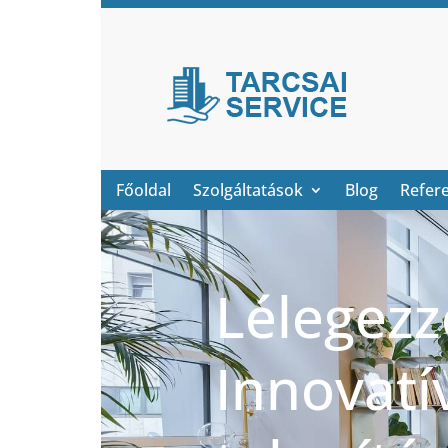
Főoldal
Szolgáltatások
Blog
Refer
Lélegezze
Innovatí