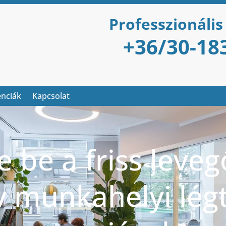
Professzionális
+36/30-18
enciák
Kapcsolat
 be a friss leveg
v munkahelyi lég