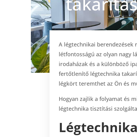
takarítás

A légtechnikai berendezések 
létfontosságú az olyan nagy l
irodaházak és a különböző ipa
fertőtlenítő légtechnika takarí
légkört teremthet az Ön és m
Hogyan zajlik a folyamat és 
légtechnika tisztítási szolgál
Légtechnika