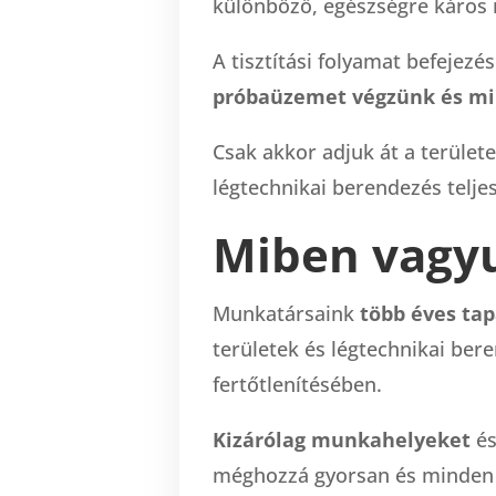
különböző, egészségre káros
A tisztítási folyamat befejezé
próbaüzemet végzünk és mi
Csak akkor adjuk át a terület
légtechnikai berendezés telje
Miben vagy
Munkatársaink
több éves tap
területek és légtechnikai bere
fertőtlenítésében.
Kizárólag munkahelyeket
és
méghozzá gyorsan és minden 