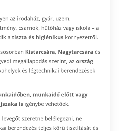
gyen az irodaház, gyár, üzem,
tmény, csarnok, hűtőház vagy iskola – a
dik a
tiszta és higiénikus
környezetről.
elsősorban
Kistarcsára, Nagytarcsára
és
gyedi megállapodás szerint, az
ország
ahelyek és légtechnikai berendezések
nkaidőben, munkaidő előtt vagy
jszaka is
igénybe vehetőek.
 levegőt szeretne belélegezni, ne
kai berendezés teljes körű tisztítását és