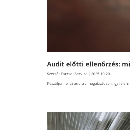
Audit előtti ellenőrzés: m
Szerző:
Tarcsai Service
|
2025.10.20.
Készüljön fel az auditra magabiztosan: így felel