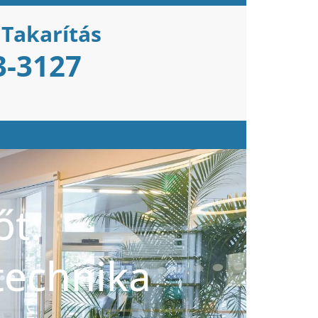
 Takarítás
3-3127
őt:
technika