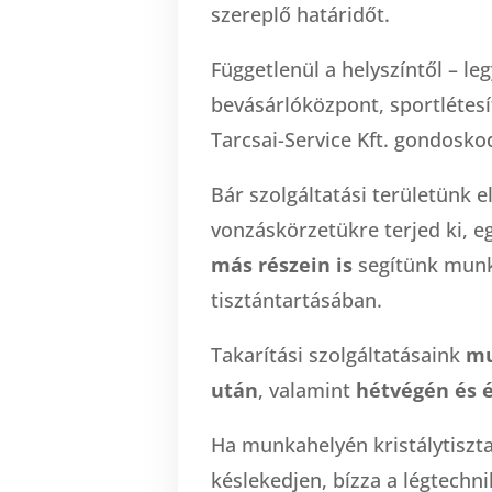
szereplő határidőt.
Függetlenül a helyszíntől – le
bevásárlóközpont, sportlétesí
Tarcsai-Service Kft. gondosko
Bár szolgáltatási területünk 
vonzáskörzetükre terjed ki, e
más részein is
segítünk munk
tisztántartásában.
Takarítási szolgáltatásaink
mu
után
, valamint
hétvégén és é
Ha munkahelyén kristálytiszta
késlekedjen, bízza a légtechni