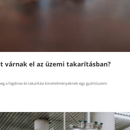
it várnak el az üzemi takarításban?
 meg a higiéniai és takarítási követelményeknek egy gyártóüzem.