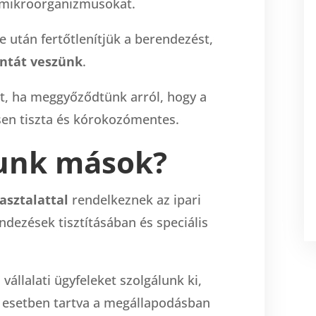
 mikroorganizmusokat.
se után fertőtlenítjük a berendezést,
ntát veszünk
.
et, ha meggyőződtünk arról, hogy a
sen tiszta és kórokozómentes.
unk mások?
asztalattal
rendelkeznek az ipari
ndezések tisztításában és speciális
 vállalati ügyfeleket szolgálunk ki,
esetben tartva a megállapodásban