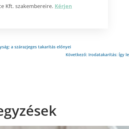
ice Kft. szakembereire.
Kérjen
ság: a szárazjeges takarítás előnyei
Következő: Irodatakarítás: Így 
egyzések