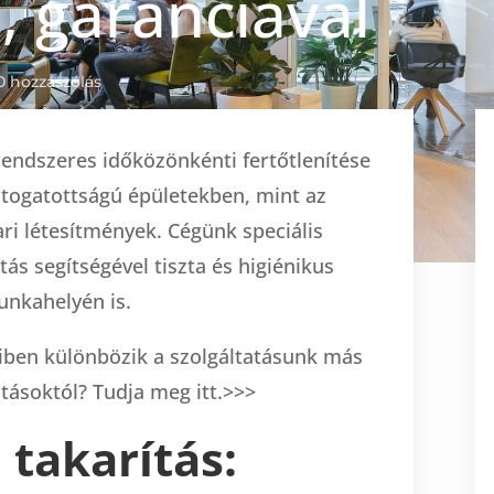
, garanciával
0 hozzászólás
rendszeres időközönkénti fertőtlenítése
átogatottságú épületekben, mint az
ri létesítmények. Cégünk speciális
tás segítségével tiszta és higiénikus
unkahelyén is.
miben különbözik a szolgáltatásunk más
tatásoktól? Tudja meg itt.>>>
 takarítás: