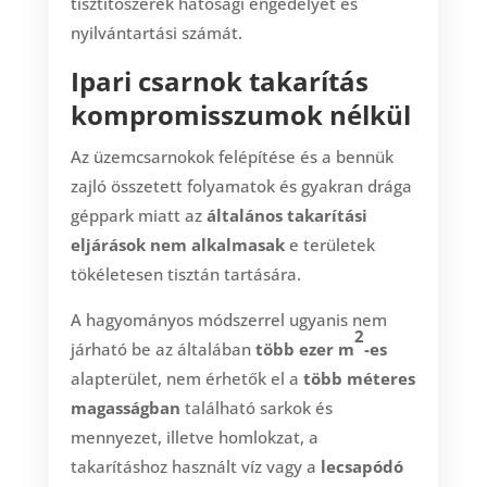
tisztítószerek hatósági engedélyét és
nyilvántartási számát.
Ipari csarnok takarítás
kompromisszumok nélkül
Az üzemcsarnokok felépítése és a bennük
zajló összetett folyamatok és gyakran drága
géppark miatt az
általános takarítási
eljárások nem alkalmasak
e területek
tökéletesen tisztán tartására.
A hagyományos módszerrel ugyanis nem
2
járható be az általában
több ezer m
-es
alapterület, nem érhetők el a
több méteres
magasságban
található sarkok és
mennyezet, illetve homlokzat, a
takarításhoz használt víz vagy a
lecsapódó