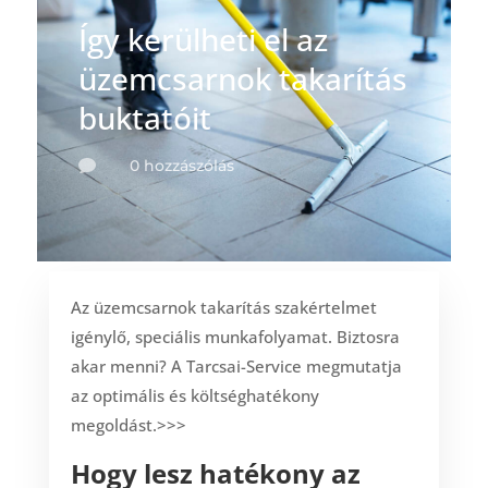
Így kerülheti el az
üzemcsarnok takarítás
buktatóit
0 hozzászólás

Az üzemcsarnok takarítás szakértelmet
igénylő, speciális munkafolyamat. Biztosra
akar menni? A Tarcsai-Service megmutatja
az optimális és költséghatékony
megoldást.>>>
Hogy lesz hatékony az