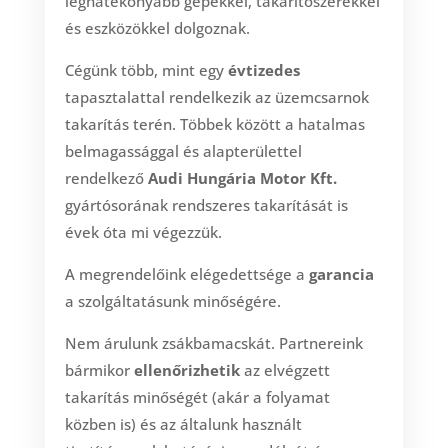
leghatékonyabb gépekkel, takarítószerekkel
és eszközökkel dolgoznak.
Cégünk több, mint egy
évtizedes
tapasztalattal rendelkezik az üzemcsarnok
takarítás terén. Többek között a hatalmas
belmagassággal és alapterülettel
rendelkező
Audi Hungária Motor Kft.
gyártósorának rendszeres takarítását is
évek óta mi végezzük.
A megrendelőink elégedettsége a
garancia
a szolgáltatásunk minőségére.
Nem árulunk zsákbamacskát. Partnereink
bármikor
ellenőrizhetik
az elvégzett
takarítás minőségét (akár a folyamat
közben is) és az általunk használt