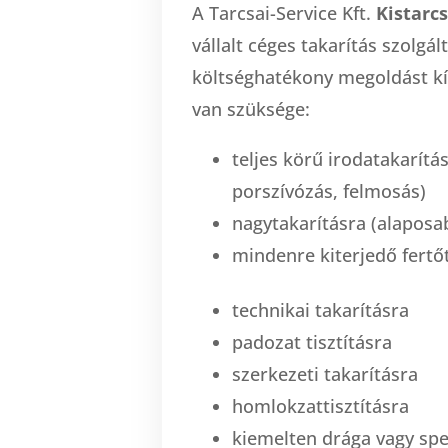
A Tarcsai-Service Kft.
Kistarc
vállalt céges takarítás szolgá
költséghatékony megoldást k
van szüksége:
teljes körű irodatakarítás
porszívózás, felmosás)
nagytakarításra (alaposa
mindenre kiterjedő fertőt
technikai takarításra
padozat tisztításra
szerkezeti takarításra
homlokzattisztításra
kiemelten drága vagy spe