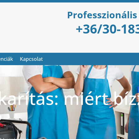
Professzionális
+36/30-18
enciák
Kapcsolat
karítás: miért bíz
?