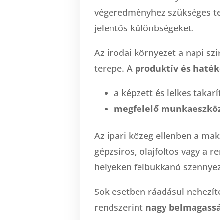
végeredményhez szükséges te
jelentős különbségeket.
Az irodai környezet a napi sz
terepe. A
produktív és haté
a képzett és lelkes takar
megfelelő munkaeszkö
Az ipari közeg ellenben a ma
gépzsíros, olajfoltos vagy a 
helyeken felbukkanó szennyez
Sok esetben ráadásul nehezíte
rendszerint
nagy belmagass