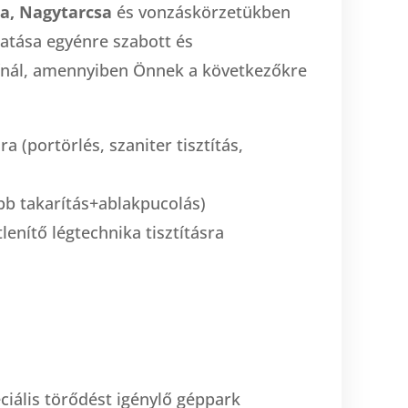
sa, Nagytarcsa
és vonzáskörzetükben
ltatása egyénre szabott és
ínál, amennyiben Önnek a következőkre
ra (portörlés, szaniter tisztítás,
bb takarítás+ablakpucolás)
lenítő légtechnika tisztításra
ciális törődést igénylő géppark