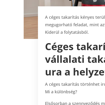

A céges takarítás kényes terü
megugorható feladat, mint az
Kiderül a folytatásból.
Céges takarí
vállalati ta
ura a helyz
A céges takarítás történhet i
Mi a különbség?
Elsősorban a szennyeződés mé