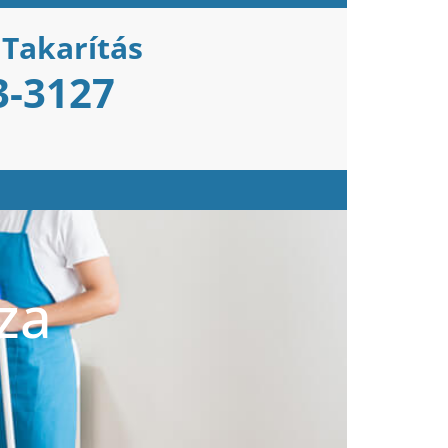
 Takarítás
3-3127
za