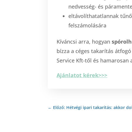
nedvesség- és páramente
eltávolíthatatlannak tű
felszámolására
Kíváncsi arra, hogyan
spórolh
bízza a céges takarítás átfogó 
Service Kft-től és hamarosan 
Ajánlatot kérek>>>
←
Előző: Hétvégi ipari takarítás: akkor 