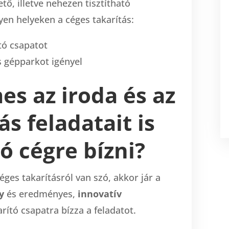
tő, illetve nehezen tisztítható
yen helyeken a céges takarítás:
ító csapatot
 gépparkot igényel
es az iroda és az
ás feladatait is
tó cégre bízni?
céges takarításról van szó, akkor jár a
y
és eredményes,
innovatív
arító csapatra bízza a feladatot.