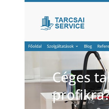
Főoldal
Szolgáltatások
Blog
Refer
Céges ta
profikra