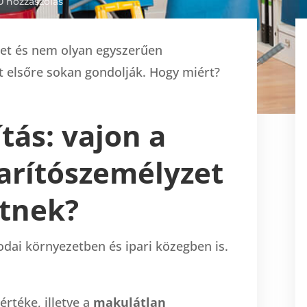
0 hozzászólás
let és nem olyan egyszerűen
t elsőre sokan gondolják. Hogy miért?
tás: vajon a
karítószemélyzet
etnek?
rodai környezetben és ipari közegben is.
rtéke, illetve a
makulátlan