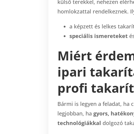
külső terekkel, nehezen elérhe
homlokzattal rendelkeznek. Il
a képzett és lelkes takar
speciális ismereteket
és
Miért érdem
ipari takarít
profi takarí
Bármi is legyen a feladat, ha 
legjobban, ha
gyors, hatékon
technológiákkal
dolgozó
tak