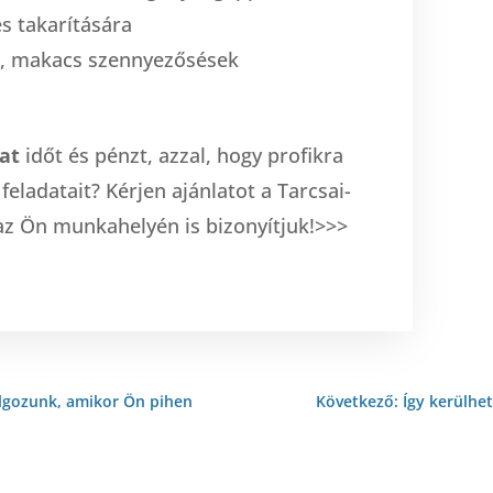
s takarítására
nő, makacs szennyezősések
at
időt és pénzt, azzal, hogy profikra
feladatait? Kérjen ajánlatot a Tarcsai-
az Ön munkahelyén is bizonyítjuk!>>>
dolgozunk, amikor Ön pihen
Következő: Így kerülhet