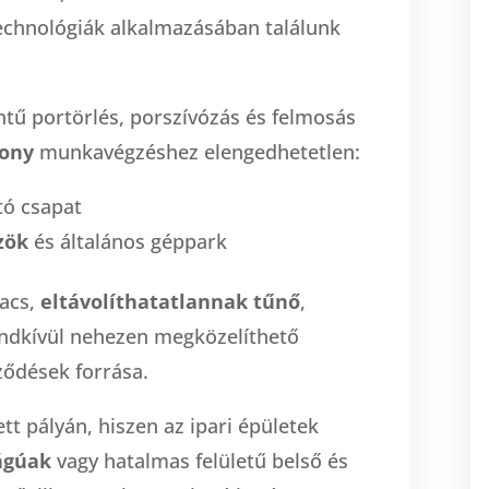
chnológiák alkalmazásában találunk
intű portörlés, porszívózás és felmosás
kony
munkavégzéshez elengedhetetlen:
ító csapat
zök
és általános géppark
kacs,
eltávolíthatatlannak tűnő
,
rendkívül nehezen megközelíthető
ődések forrása.
tt pályán, hiszen az ipari épületek
ágúak
vagy hatalmas felületű belső és