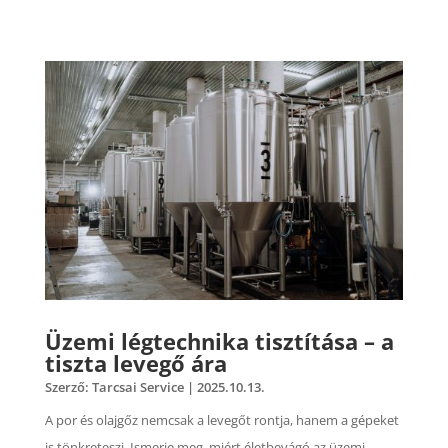
Üzemi légtechnika tisztítása – a
tiszta levegő ára
Szerző:
Tarcsai Service
|
2025.10.13.
A por és olajgőz nemcsak a levegőt rontja, hanem a gépeket
is tönkreteszi. Ismerje meg, miért életbevágó az üzemi