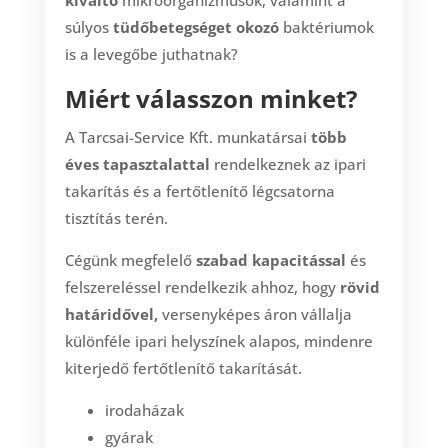
súlyos
tüdőbetegséget okozó
baktériumok
is a levegőbe juthatnak?
Miért válasszon minket?
A Tarcsai-Service Kft. munkatársai
több
éves tapasztalattal
rendelkeznek az ipari
takarítás és a fertőtlenítő légcsatorna
tisztítás terén.
Cégünk megfelelő
szabad kapacitással
és
felszereléssel rendelkezik ahhoz, hogy
rövid
határidővel,
versenyképes áron vállalja
különféle ipari helyszínek alapos, mindenre
kiterjedő fertőtlenítő takarítását.
irodaházak
gyárak