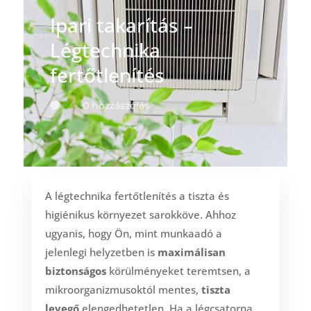
Ipari takarítás –
Légtechnika
fertőtlenítés
0 hozzászólás

A légtechnika fertőtlenítés a tiszta és
higiénikus környezet sarokköve. Ahhoz
ugyanis, hogy Ön, mint munkaadó a
jelenlegi helyzetben is
maximálisan
biztonságos
körülményeket teremtsen, a
mikroorganizmusoktól mentes,
tiszta
levegő
elengedhetetlen. Ha a légcsatorna