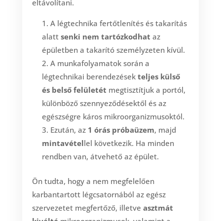
eltávolítani.
A légtechnika fertőtlenítés és takarítás
alatt
senki nem tartózkodhat
az
épületben a takarító személyzeten kívül.
A munkafolyamatok során a
légtechnikai berendezések
teljes külső
és belső felületét
megtisztítjuk a portól,
különböző szennyeződésektől és az
egészségre káros mikroorganizmusoktól.
Ezután, az
1 órás próbaüzem
, majd
mintavétel
lel következik. Ha minden
rendben van, átvehető az épület.
Ön tudta, hogy a nem megfelelően
karbantartott légcsatornából az egész
szervezetet megfertőző, illetve
asztmát
kiváltó
mikroorganizmusok, valamint a