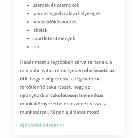
üzemek és csarnokok
ipari és egyéb raktárhelyiségek
bevásárlóközpontok
iskolák
sportlétesítmények
stb.
Habár most a legtöbben zárva tartanak, a
mielőbbi nyitás reményében
elérkezett az
idő
, hogy elvégeztesse a légcsatorna
fertőtlenítő takarítását, hogy az
újranyitáskor
tökéletesen higiénikus
munkakörnyezetbe érkezzenek vissza a
munkatársai. Kérjen ajánlatot most!
Ajánlatot kérek>>>