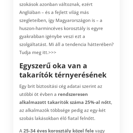
szokások azonban változnak, ezért
Angliában – és a fejlett világ más
szegleteiben, így Magyarországon is – a
huszon-harmincéves korosztály is egyre
gyakrabban igénybe veszi ezt a
szolgáltatást. Mi áll a tendencia hátterében?
Tudja meg itt.>>>
Egyszerű oka van a
takarítók térnyerésének
Egy brit biztosítási cég adatai szerint az
utóbbi öt évben a
rendszeresen
alkalmazott takarítók száma 25%-al nőtt
,
az alkalmazók többsége pedig az egy-két
szobás lakásokban élő fiatal felnőtt.
A
25-34 éves korosztály
közel fele
vagy