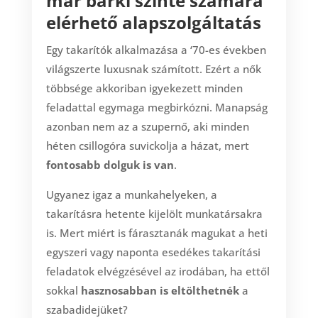
már bárki szinte számára
elérhető alapszolgáltatás
Egy takarítók alkalmazása a ‘70-es években
világszerte luxusnak számított. Ezért a nők
többsége akkoriban igyekezett minden
feladattal egymaga megbirkózni. Manapság
azonban nem az a szupernő, aki minden
héten csillogóra suvickolja a házat, mert
fontosabb dolguk is van
.
Ugyanez igaz a munkahelyeken, a
takarításra hetente kijelölt munkatársakra
is. Mert miért is fárasztanák magukat a heti
egyszeri vagy naponta esedékes takarítási
feladatok elvégzésével az irodában, ha ettől
sokkal
hasznosabban is eltölthetnék
a
szabadidejüket?