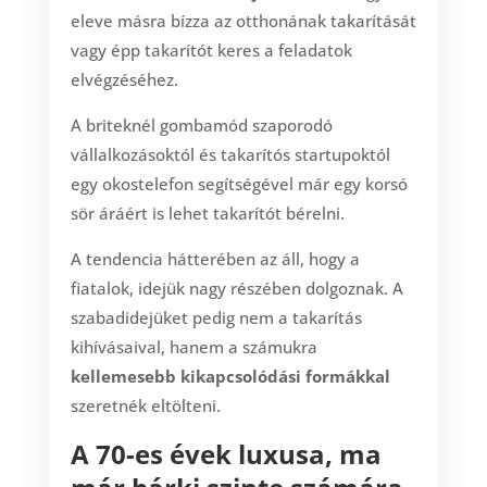
eleve másra bízza az otthonának takarítását
vagy épp takarítót keres a feladatok
elvégzéséhez.
A briteknél gombamód szaporodó
vállalkozásoktól és takarítós startupoktól
egy okostelefon segítségével már egy korsó
sör áráért is lehet takarítót bérelni.
A tendencia hátterében az áll, hogy a
fiatalok, idejük nagy részében dolgoznak. A
szabadidejüket pedig nem a takarítás
kihívásaival, hanem a számukra
kellemesebb kikapcsolódási formákkal
szeretnék eltölteni.
A 70-es évek luxusa, ma