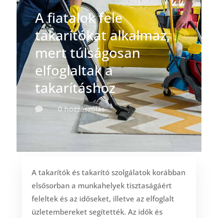
A fiatalok fele
takarítókat alkalmaz,
mert túlságosan
elfoglaltak a
takarításhoz
0 hozzászólás

A takarítók és takarító szolgálatok korábban
elsősorban a munkahelyek tisztaságáért
feleltek és az időseket, illetve az elfoglalt
üzletembereket segítették. Az idők és