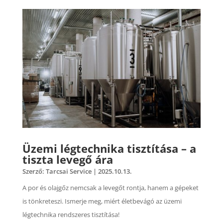
Üzemi légtechnika tisztítása – a
tiszta levegő ára
Szerző:
Tarcsai Service
|
2025.10.13.
A por és olajgőz nemcsak a levegőt rontja, hanem a gépeket
is tönkreteszi. Ismerje meg, miért életbevágó az üzemi
légtechnika rendszeres tisztítása!