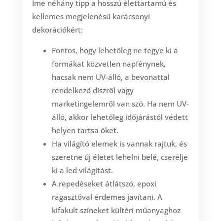
Íme néhány tipp a hosszú élettartamú és
kellemes megjelenésű karácsonyi
dekorációkért:
Fontos, hogy lehetőleg ne tegye ki a
formákat közvetlen napfénynek,
hacsak nem UV-álló, a bevonattal
rendelkező díszről vagy
marketingelemről van szó. Ha nem UV-
álló, akkor lehetőleg időjárástól védett
helyen tartsa őket.
Ha világító elemek is vannak rajtuk, és
szeretne új életet lehelni belé, cserélje
ki a led világítást.
A repedéseket átlátszó, epoxi
ragasztóval érdemes javítani. A
kifakult színeket kültéri műanyaghoz