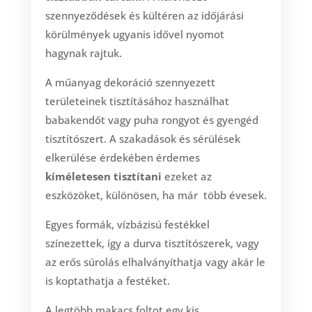
szennyeződések és kültéren az időjárási
körülmények ugyanis idővel nyomot
hagynak rajtuk.
A műanyag dekoráció szennyezett
területeinek tisztításához használhat
babakendőt vagy puha rongyot és gyengéd
tisztítószert. A szakadások és sérülések
elkerülése érdekében érdemes
kíméletesen tisztítani
ezeket az
eszközöket, különösen, ha már több évesek.
Egyes formák, vízbázisú festékkel
színezettek, így a durva tisztítószerek, vagy
az erős súrolás elhalványíthatja vagy akár le
is koptathatja a festéket.
A legtöbb makacs foltot egy kis