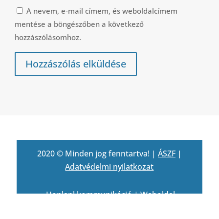
A nevem, e-mail címem, és weboldalcímem
mentése a böngészőben a következő
hozzászólásomhoz.
Hozzászólás elküldése
2020 © Minden jog fenntartva! |
ÁSZF
|
Adatvédelmi nyilatkozat
Honlapl kommunikáció
|
Weboldal
készítés