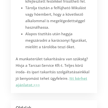
kifejlesztett festékkel frissítheti fel.
Tárolja tisztán a felfújható Mikulást
vagy hóembert, hogy a következő
alkalommal is megelégedettséggel
használhassa.
Alapos tisztítás után hagyja
megszáradni a karácsonyi figurákat,
mielőtt a tárolóba teszi őket.
A munkaterület takarítására van szükség?
Hívja a Tarcsai-Service Kft-t. Teljes körű
iroda- és ipari takarítás szolgáltatásainkkal
jó benyomást tehet ügyfeleire.
Itt kérhet
ajánlatot.>>>
Oldalak