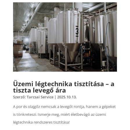
Üzemi légtechnika tisztítása – a
tiszta levegő ára
Szerző:
Tarcsai Service
|
2025.10.13.
A por és olajgőz nemcsak a levegőt rontja, hanem a gépeket
is tönkreteszi. Ismerje meg, miért életbevágó az üzemi
légtechnika rendszeres tisztítása!