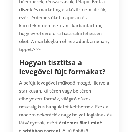
hóemberek, rénszarvasok, télapó. Ezek a
díszek és marketing eszközök nem olcsók,
ezért érdemes őket alaposan és
körültekintően tisztítani, karbantartani,
hogy évről évre újra használni lehessen
őket. A mai blogban ehhez adunk a néhány
tippet.>>>
Hogyan tisztítsa a
levegővel fújt formákat?
A befújt levegővel működő mozgó, illetve a
statikusan, kültéren vagy beltéren
elhelyezett formák, világító díszek
nosztalgikus hangulatot kelthetnek. Ezek a
modern dekorációk nagy helyet foglalnak és
látványosak, ezért
érdemes őket minél
tisztábban tartani
. A különböző