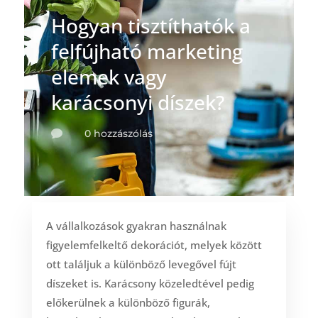
Hogyan tisztíthatók a
felfújható marketing
elemek vagy
karácsonyi díszek?
0 hozzászólás

A vállalkozások gyakran használnak
figyelemfelkeltő dekorációt, melyek között
ott találjuk a különböző levegővel fújt
díszeket is. Karácsony közeledtével pedig
előkerülnek a különböző figurák,