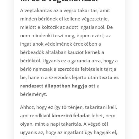
A végtakarítás az a végső takarítás, amit
minden bérlőnek el kellene végeztetnie,
mielőtt elköltözik az adott ingatlanból. De
nem mindenki teszi meg, éppen ezért, az
ingatlanok védelmének érdekében a
bérbeadók általában kauciót kérnek a
bérlőktől. Ugyanis ez a garancia arra, hogy a
bérlő nemcsak a szerződés feltételeit tartja
be, hanem a szerződés lejárta után
tiszta és
rendezett állapotban hagyja ott
a
bérleményt.
Ahhoz, hogy ez így történjen, takarítani kell,
ami rendkívül
kimerítő feladat
lehet, nem
olyan, mint a napi takarítás. A végső cél
ugyanis az, hogy az ingatlant úgy hagyják el,