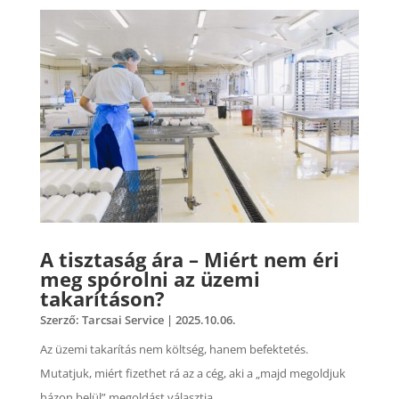
A tisztaság ára – Miért nem éri
meg spórolni az üzemi
takarításon?
Szerző:
Tarcsai Service
|
2025.10.06.
Az üzemi takarítás nem költség, hanem befektetés.
Mutatjuk, miért fizethet rá az a cég, aki a „majd megoldjuk
házon belül” megoldást választja.