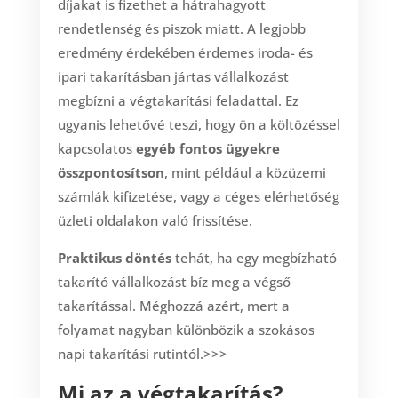
díjakat is fizethet a hátrahagyott
rendetlenség és piszok miatt. A legjobb
eredmény érdekében érdemes iroda- és
ipari takarításban jártas vállalkozást
megbízni a végtakarítási feladattal. Ez
ugyanis lehetővé teszi, hogy ön a költözéssel
kapcsolatos
egyéb fontos ügyekre
összpontosítson
, mint például a közüzemi
számlák kifizetése, vagy a céges elérhetőség
üzleti oldalakon való frissítése.
Praktikus döntés
tehát, ha egy megbízható
takarító vállalkozást bíz meg a végső
takarítással. Méghozzá azért, mert a
folyamat nagyban különbözik a szokásos
napi takarítási rutintól.>>>
Mi az a végtakarítás?