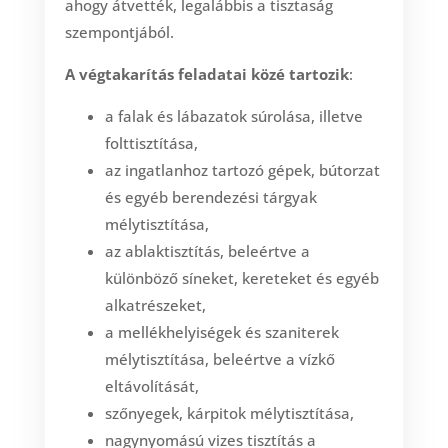
ahogy átvették, legalábbis a tisztaság
szempontjából.
A végtakarítás feladatai közé tartozik
:
a falak és lábazatok súrolása, illetve
folttisztítása,
az ingatlanhoz tartozó gépek, bútorzat
és egyéb berendezési tárgyak
mélytisztítása,
az ablaktisztítás, beleértve a
különböző síneket, kereteket és egyéb
alkatrészeket,
a mellékhelyiségek és szaniterek
mélytisztítása, beleértve a vízkő
eltávolítását,
szőnyegek, kárpitok mélytisztítása,
nagynyomású vizes tisztítás a