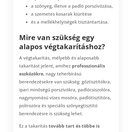
a szőnyeg, illetve a padló porszívózása,
a szemetes kosarak kiürítése
és a mellékhelyiségek tisztántartása.
Mire van szükség egy
alapos végtakarításhoz?
A végtakarítás, mélyebb és alaposabb
takarítást jelent, amihez
professzionális
eszközökre
, nagy teherbírású
berendezésekre van szükség: gőztisztítókra,
ipari minőségű porszívókra, padlócsiszolóra,
nagynyomású vízes mosóra, padlótisztítóra,
polírozóra és speciális szőnyegtisztító
berendezésre is szükség lehet.
Ez a takarítás
tovább tart és többe is