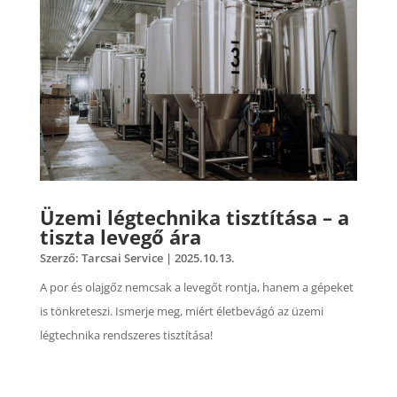
Üzemi légtechnika tisztítása – a
tiszta levegő ára
Szerző:
Tarcsai Service
|
2025.10.13.
A por és olajgőz nemcsak a levegőt rontja, hanem a gépeket
is tönkreteszi. Ismerje meg, miért életbevágó az üzemi
légtechnika rendszeres tisztítása!