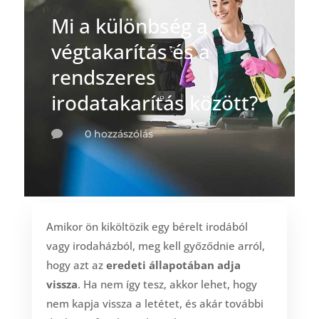
Mi a különbség a
végtakarítás és a
rendszeres
irodatakarítás között?
0 hozzászólás

Amikor ön kiköltözik egy bérelt irodából
vagy irodaházból, meg kell győződnie arról,
hogy azt az
eredeti állapotában adja
vissza
. Ha nem így tesz, akkor lehet, hogy
nem kapja vissza a letétet, és akár további