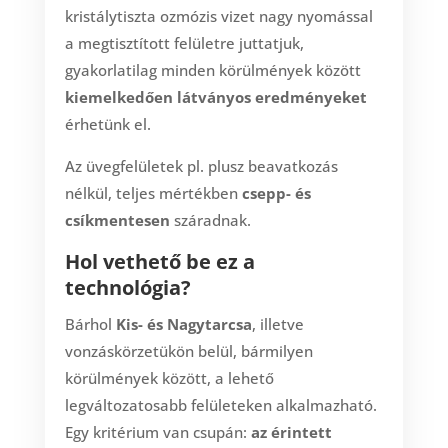
kristálytiszta ozmózis vizet nagy nyomással
a megtisztított felületre juttatjuk,
gyakorlatilag minden körülmények között
kiemelkedően látványos eredményeket
érhetünk el.
Az üvegfelületek pl. plusz beavatkozás
nélkül, teljes mértékben
csepp- és
csíkmentesen
száradnak.
Hol vethető be ez a
technológia?
Bárhol
Kis- és Nagytarcsa
, illetve
vonzáskörzetükön belül, bármilyen
körülmények között, a lehető
legváltozatosabb felületeken alkalmazható.
Egy kritérium van csupán:
az érintett