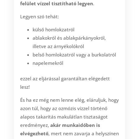
felület vízzel tisztítható legyen
.
Legyen szó tehát:
külső homlokzatról
ablakokról és ablakpárkányokról,
illetve az árnyékolókról
belső homlokzatról vagy a burkolatról
napelemekről
ezzel az eljárással garantáltan elégedett
lesz!
És ha ez még nem lenne elég, eláruljuk, hogy
azon túl, hogy az ozmózis vízzel történő
alapos takarítás makulátlan tisztaságot
eredményez,
akár munkaidőben is
elvégezhető
, mert nem zavarja a helyszínen