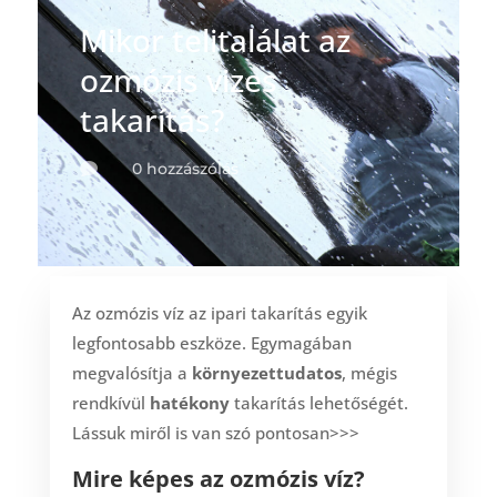
Mikor telitalálat az
ozmózis vizes
takarítás?
0 hozzászólás

Az ozmózis víz az ipari takarítás egyik
legfontosabb eszköze. Egymagában
megvalósítja a
környezettudatos
, mégis
rendkívül
hatékony
takarítás lehetőségét.
Lássuk miről is van szó pontosan>>>
Mire képes az ozmózis víz?