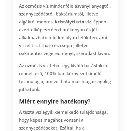
Az ozmózis víz mindenféle ásványi anyagtól,
szennyeződéstől, baktériumtól, illetve
algáktól mentes,
kristálytiszta
víz. Éppen
ezért elképesztően hatékonyan és jól
alkalmazható minden olyan felületen, ami
vízzel tisztítható és csepp-, illetve
csíkmentes végeredményt, száradást kíván.
Az ozmózis víz tehát egy kiváló hatásfokkal
rendelkező, 100%-ban környezetkímélő
technológia, amivel hatalmas magasságokig
juthatunk.
Miért ennyire hatékony?
A tiszta víz egyik kiemelkedő tulajdonsága,
hogy képes magához vonzani a
szennyeződéseket. Ezáltal, ha a