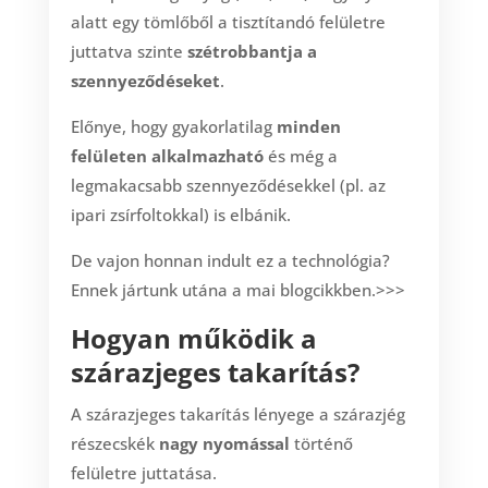
alatt egy tömlőből a tisztítandó felületre
juttatva szinte
szétrobbantja a
szennyeződéseket
.
Előnye, hogy gyakorlatilag
minden
felületen alkalmazható
és még a
legmakacsabb szennyeződésekkel (pl. az
ipari zsírfoltokkal) is elbánik.
De vajon honnan indult ez a technológia?
Ennek jártunk utána a mai blogcikkben.>>>
Hogyan működik a
szárazjeges takarítás?
A szárazjeges takarítás lényege a szárazjég
részecskék
nagy nyomással
történő
felületre juttatása.