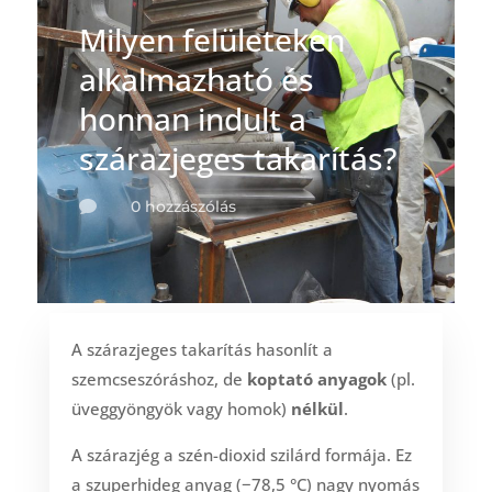
Milyen felületeken
alkalmazható és
honnan indult a
szárazjeges takarítás?
0 hozzászólás

A szárazjeges takarítás hasonlít a
szemcseszóráshoz, de
koptató anyagok
(pl.
üveggyöngyök vagy homok)
nélkül
.
A szárazjég a szén-dioxid szilárd formája. Ez
a szuperhideg anyag (−78,5 °C) nagy nyomás