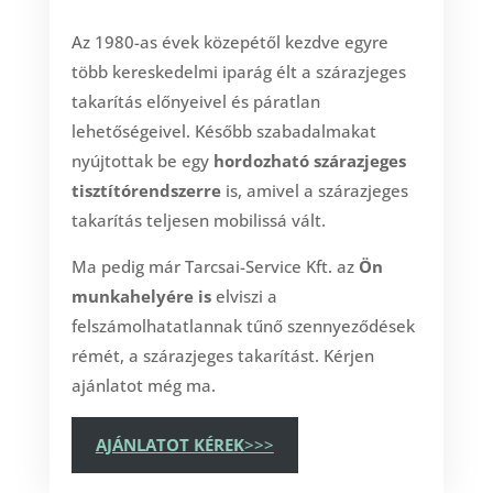
Az 1980-as évek közepétől kezdve egyre
több kereskedelmi iparág élt a szárazjeges
takarítás előnyeivel és páratlan
lehetőségeivel. Később szabadalmakat
nyújtottak be egy
hordozható szárazjeges
tisztítórendszerre
is, amivel a szárazjeges
takarítás teljesen mobilissá vált.
Ma pedig már Tarcsai-Service Kft. az
Ön
munkahelyére is
elviszi a
felszámolhatatlannak tűnő szennyeződések
rémét, a szárazjeges takarítást. Kérjen
ajánlatot még ma.
AJÁNLATOT KÉREK
>>>