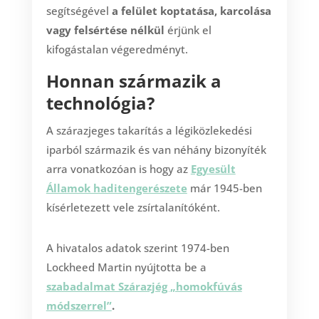
segítségével
a felület koptatása, karcolása
vagy felsértése nélkül
érjünk el
kifogástalan végeredményt.
Honnan származik a
technológia?
A szárazjeges takarítás a légiközlekedési
iparból származik és van néhány bizonyíték
arra vonatkozóan is hogy az
Egyesült
Államok haditengerészete
már 1945-ben
kísérletezett vele zsírtalanítóként.
A hivatalos adatok szerint 1974-ben
Lockheed Martin nyújtotta be a
szabadalmat Szárazjég „homokfúvás
módszerrel”
.