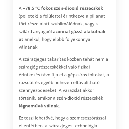
A
−78,5 °C fokos
szén-dioxid
részecskék
(pelletek) a felülettel érintkezve a pillanat
tört része alatt szublimálódnak, vagyis
szilárd anyagból
azonnal gázzá alakulnak
át
anélkül, hogy előbb folyékonnyá
válnának.
A szárazjeges takarítás közben tehát nem a
szárazjég részecskékkel való fizikai
érintkezés távolítja el a gépzsíros foltokat, a
rozsdát és egyéb nehezen eltávolítható
szennyeződéseket. A varázslat akkor
történik, amikor a szén-dioxid részecskék
légneművé válnak
.
Ez teszi lehetővé, hogy a szemcseszórással
ellentétben, a szárazjeges technológia