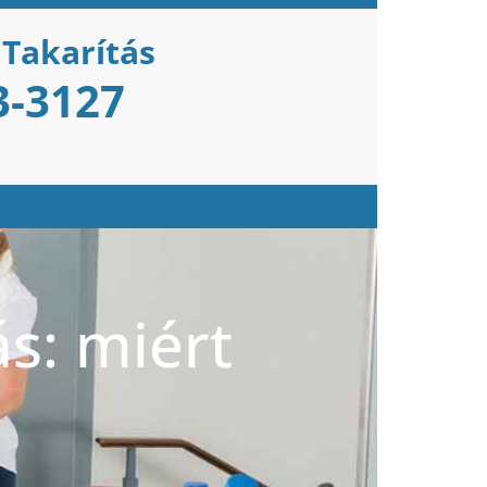
 Takarítás
3-3127
ás: miért