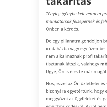
takarítás
Tényleg igénybe kell vennem prof
munkatársak felsepernek és f
Önben a kérdés.
De egy pillanatra gondoljon b
irodaházba vagy egy üzembe,
nem alkalmaznak profi takarító
tisztának látszik, valahogy
mé
Ugye, Ön is érezte már magát
Nos, ezzel az Ön üzletfelei és 
bizonyára egyetértünk, hogy 
meggyőzni az ügyfeleket és par
együttműködésről. Arról nem 