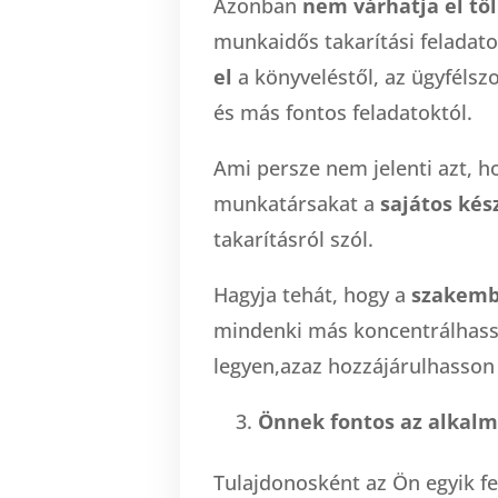
Azonban
nem várhatja el tő
munkaidős takarítási feladato
el
a könyveléstől, az ügyfélszo
és más fontos feladatoktól.
Ami persze nem jelenti azt, h
munkatársakat a
sajátos kés
takarításról szól.
Hagyja tehát, hogy a
szakemb
mindenki más koncentrálhasso
legyen,azaz hozzájárulhasson
Önnek fontos az alkalm
Tulajdonosként az Ön egyik f