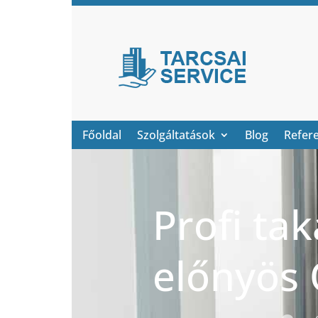
Főoldal
Szolgáltatások
Blog
Refer
Profi tak
előnyös