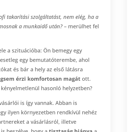
i takarítási szolgáltatást, nem elég, ha a
elmosnak a munkaidő után?
– merülhet fel
ele a szituációba: Ön bemegy egy
 esetleg egy bemutatóterembe, ahol
kat és bár a hely az első látásra
gsem érzi komfortosan magát
ott.
 kényelmetlenül hasonló helyzetben?
vásárlói is így vannak. Abban is
egy ilyen környezetben rendkívül nehéz
tnereket a vásárlásról, illetve
is beszélve, hogy a
tisztaság hiánya
a