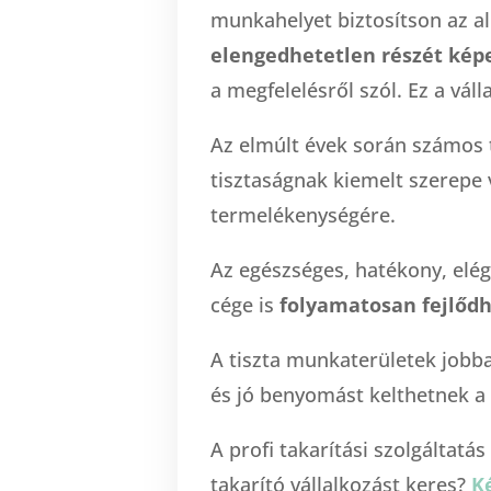
munkahelyet biztosítson az a
elengedhetetlen részét képe
a megfelelésről szól. Ez a váll
Az elmúlt évek során számos 
tisztaságnak kiemelt szerepe 
termelékenységére.
Az egészséges, hatékony, elé
cége is
folyamatosan fejlőd
A tiszta munkaterületek jobba
és jó benyomást kelthetnek a
A profi takarítási szolgáltatá
takarító vállalkozást keres?
Ké