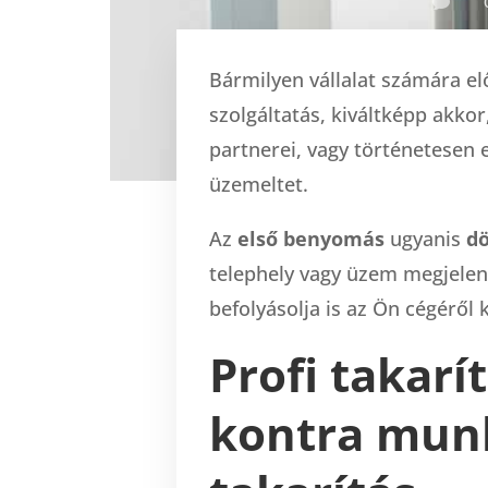

Bármilyen vállalat számára elő
szolgáltatás, kiváltképp akkor
partnerei, vagy történetesen 
üzemeltet.
Az
első benyomás
ugyanis
dö
telephely vagy üzem megjelen
befolyásolja is az Ön cégéről 
Profi takarí
kontra mun