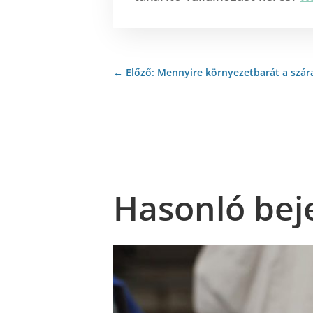
←
Előző: Mennyire környezetbarát a szára
Hasonló bej