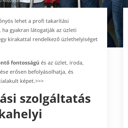
0 hozzászólás
nyös lehet a profi takarítási
, ha gyakran látogatják az üzleti
egy kirakattal rendelkező üzlethelyiséget
ntő fontosságú
és az üzlet, iroda,
ése erősen befolyásolhatja, és
kialakult képet.>>>
tási szolgáltatás
kahelyi