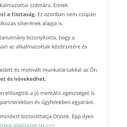
lkalmazottai számára. Ennek
zi a tisztaság
. Ez azonban nem csupán
alkozás sikerének alapja is.
tanulmány bizonyította, hogy a
van az alkalmazottak közérzetére és
gedett és motivált munkatársakkal az Ön
het és növekedhet
.
n elősegítik a jó mentális egészséget is
 partnerekben és ügyfelekben egyaránt.
s mindezt biztosíthatja Önnek. Épp ilyen
rjen ajánlatot itt.>>>