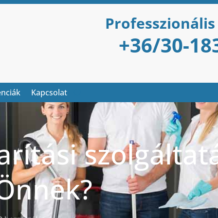
Professzionális
+36/30-18
enciák
Kapcsolat
arítási szolgáltat
 Önnek?