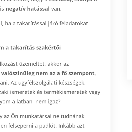
 is
negatív hatással
van.
l, ha a takarítással járó feladatokat
m a takarítás szakértői
lkozást üzemeltet, akkor az
l
valószínűleg nem az a fő szempont
,
ani. Az ügyfélszolgálati készségek,
zaki ismeretek és termékismeretek vagy
yom a latban, nem igaz?
ogy az Ön munkatársai ne tudnának
en felseperni a padlót. Inkább azt