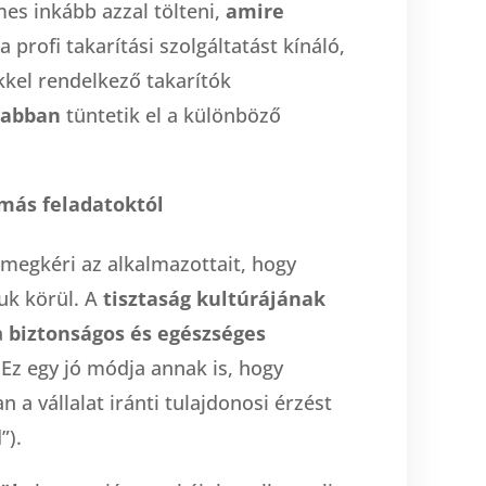
mes inkább azzal tölteni,
amire
profi takarítási szolgáltatást kínáló,
kkel rendelkező takarítók
yabban
tüntetik el a különböző
 más feladatoktól
megkéri az alkalmazottait, hogy
k körül. A
tisztaság kultúrájának
a
biztonságos és egészséges
Ez egy jó módja annak is, hogy
a vállalat iránti tulajdonosi érzést
”).