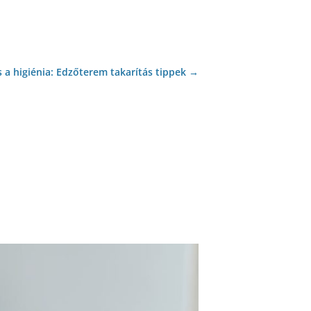
 a higiénia: Edzőterem takarítás tippek
→