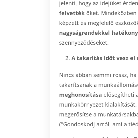
jelenti, hogy az idejüket érde
felvették
őket. Mindeközben a 
képzett és megfelelő eszközö
nagyságrendekkel hatékon
szennyeződéseket.
A takarítás időt vesz el
Nincs abban semmi rossz, ha 
takarítsanak a munkaállomásu
meghonosítása
elősegítheti 
munkakörnyezet kialakítását. 
megerősítse a munkatársakban 
(“Gondoskodj arról, ami a tiéd