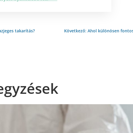
zjeges takarítás?
Következő: Ahol különösen fontos
egyzések