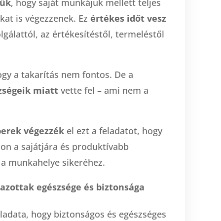
lük
, hogy saját munkájuk mellett teljes
kat is végezzenek. Ez
értékes időt vesz
lgálattól, az értékesítéstől, termeléstől
ogy a takarítás nem fontos. De a
zségeik miatt
vette fel – ami nem a
erek végezzék
el ezt a feladatot, hogy
n a sajátjára és produktívabb
 a munkahelye sikeréhez.
azottak egészsége és biztonsága
eladata, hogy biztonságos és egészséges